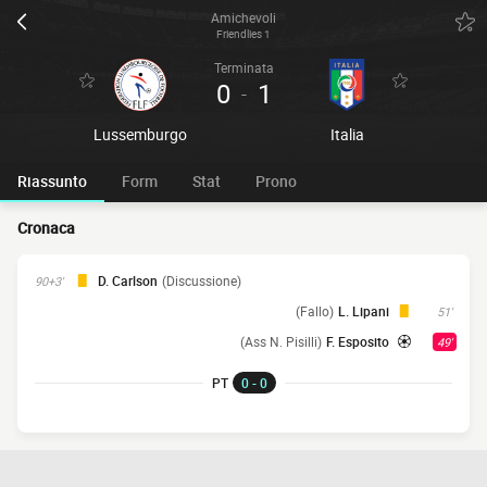
Amichevoli
Friendlies 1
Terminata
0
1
-
Lussemburgo
Italia
Riassunto
Form
Stat
Prono
Cronaca
D. Carlson
(Discussione)
90+3'
(Fallo)
L. Lipani
51'
(Ass N. Pisilli)
F. Esposito
49'
PT
0 - 0