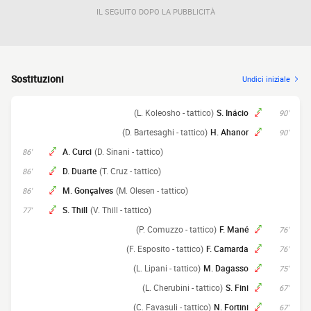
IL SEGUITO DOPO LA PUBBLICITÀ
Sostituzioni
Undici iniziale
(L. Koleosho - tattico)
S. Inácio
90'
(D. Bartesaghi - tattico)
H. Ahanor
90'
A. Curci
(D. Sinani - tattico)
86'
D. Duarte
(T. Cruz - tattico)
86'
M. Gonçalves
(M. Olesen - tattico)
86'
S. Thill
(V. Thill - tattico)
77'
(P. Comuzzo - tattico)
F. Mané
76'
(F. Esposito - tattico)
F. Camarda
76'
(L. Lipani - tattico)
M. Dagasso
75'
(L. Cherubini - tattico)
S. Fini
67'
(C. Favasuli - tattico)
N. Fortini
67'