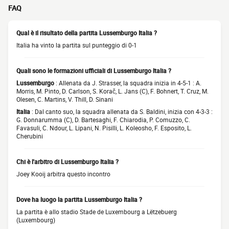
FAQ
Qual è il risultato della partita Lussemburgo Italia ?
Italia ha vinto la partita sul punteggio di 0-1
Quali sono le formazioni ufficiali di Lussemburgo Italia ?
Lussemburgo
: Allenata da J. Strasser, la squadra inizia in 4-5-1 : A.
Morris, M. Pinto, D. Carlson, S. Korač, L. Jans (C), F. Bohnert, T. Cruz, M.
Olesen, C. Martins, V. Thill, D. Sinani
Italia
: Dal canto suo, la squadra allenata da S. Baldini, inizia con 4-3-3 :
G. Donnarumma (C), D. Bartesaghi, F. Chiarodia, P. Comuzzo, C.
Favasuli, C. Ndour, L. Lipani, N. Pisilli, L. Koleosho, F. Esposito, L.
Cherubini
Chi è l'arbitro di Lussemburgo Italia ?
Joey Kooij arbitra questo incontro
Dove ha luogo la partita Lussemburgo Italia ?
La partita è allo stadio Stade de Luxembourg a Lëtzebuerg
(Luxembourg)