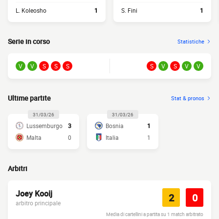
L. Koleosho
1
S. Fini
1
Serie in corso
Statistiche
V
V
S
S
S
S
V
S
V
V
Ultime partite
Stat & pronos
31/03/26
31/03/26
Lussemburgo
3
Bosnia
1
Malta
0
Italia
1
Arbitri
Joey Kooij
2
0
arbitro principale
Media di cartellini a partita su 1 match arbitrato