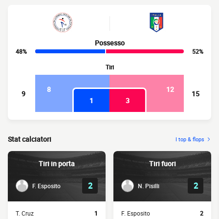
Possesso
48%
52%
Tiri
8
12
9
15
1
3
Stat calciatori
I top & flops
Tiri in porta
Tiri fuori
2
2
F. Esposito
N. Pisilli
T. Cruz
1
F. Esposito
2