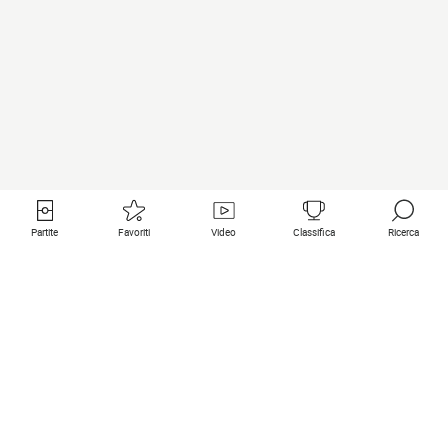
Partite
Favoriti
Video
Classifica
Ricerca
Links utili
Squadre in primo piano
Tutte le partite
PSG
Partita in diretta
Bayern Munich