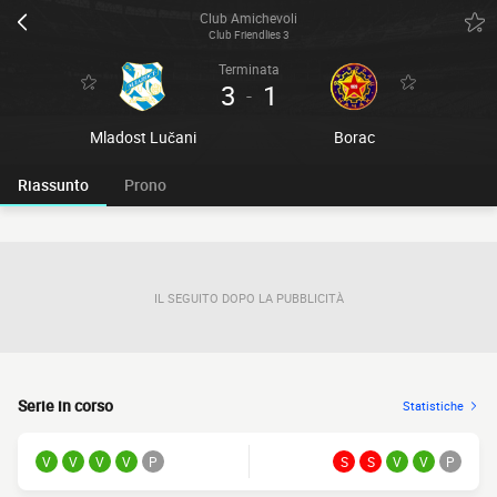
Club Amichevoli
Club Friendlies 3
Terminata
3
1
-
Mladost Lučani
Borac
Riassunto
Prono
IL SEGUITO DOPO LA PUBBLICITÀ
Serie in corso
Statistiche
V
V
V
V
P
S
S
V
V
P