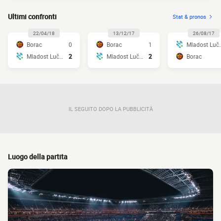
Ultimi confronti
Stat & pronos
22/04/18
13/12/17
26/08/17
Borac
0
Borac
1
Mladost
Mladost Lučani
2
Mladost Lučani
2
Borac
IL SEGUITO DOPO LA PUBBLICITÀ
Luogo della partita