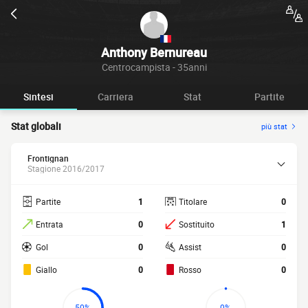
Anthony Bernureau
Centrocampista - 35anni
Sintesi
Carriera
Stat
Partite
Stat globali
più stat
Frontignan
Stagione 2016/2017
Partite
1
Titolare
0
Entrata
0
Sostituito
1
Gol
0
Assist
0
Giallo
0
Rosso
0
50%
0%