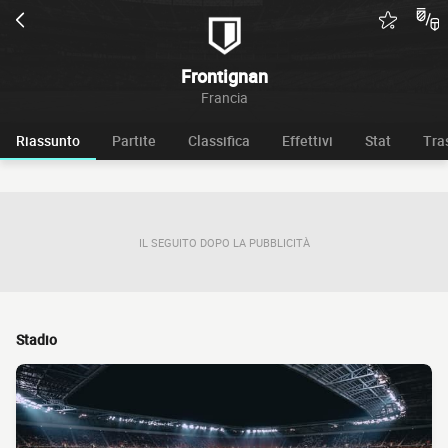
Frontignan
Francia
Riassunto
Partite
Classifica
Effettivi
Stat
Tra
IL SEGUITO DOPO LA PUBBLICITÀ
Stadio