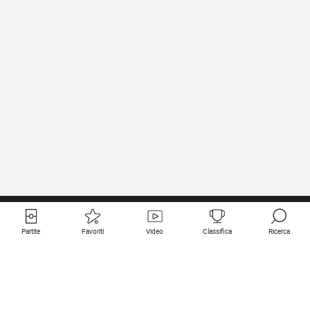
Partite
Favoriti
Video
Classifica
Ricerca
Links utili
Squadre in primo piano
Tutte le partite
PSG
Partita in diretta
Bayern Munich
Ultimi risultati
Real Madrid