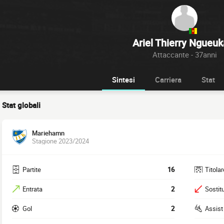
Ariel Thierry Ngueu
Attaccante - 37anni
Sintesi
Carriera
Stat
Stat globali
Mariehamn
Stagione 2023/2024
Partite
16
Titolar
Entrata
2
Sostitu
Gol
2
Assist