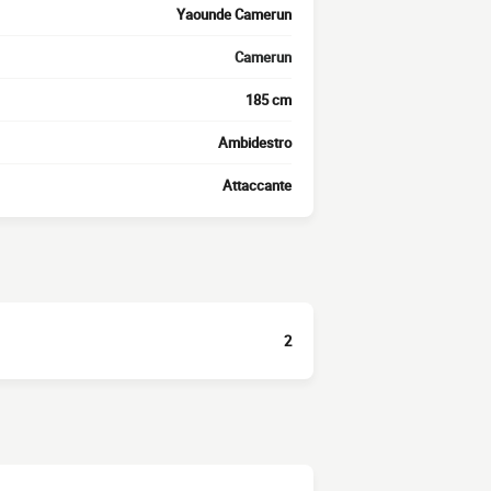
Yaounde Camerun
Camerun
185 cm
Ambidestro
Attaccante
2