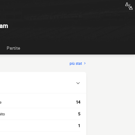
kam
Partite
più stat
e
14
ito
5
1