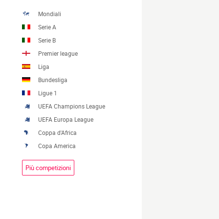
Mondiali
Serie A
Serie B
Premier league
Liga
Bundesliga
Ligue 1
UEFA Champions League
UEFA Europa League
Coppa d'Africa
Copa America
Più competizioni