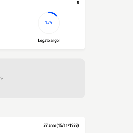
0
13%
Legato ai gol
TÀ
37 anni (15/11/1988)