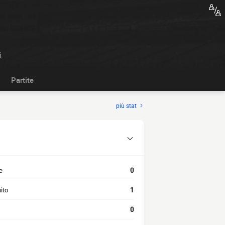
i
Partite
più stat
e
0
ito
1
0