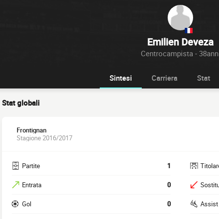
Emilien Deveza
Centrocampista - 38ann
Sintesi
Carriera
Stat
Stat globali
Frontignan
Stagione 2016/2017
Partite
1
Titolar
Entrata
0
Sostitu
Gol
0
Assist