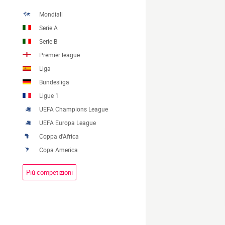
Mondiali
Serie A
Serie B
Premier league
Liga
Bundesliga
Ligue 1
UEFA Champions League
UEFA Europa League
Coppa d'Africa
Copa America
Più competizioni