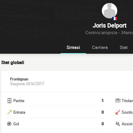
Joris Delport
Centrocampista - 34ann
Sintesi
Carriera
Stat
Stat globali
Frontignan
Stagione 2016/2017
Partite
1
Titolar
Entrata
0
Sostitu
Gol
0
Assist