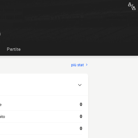
i
Partite
più stat
e
0
ito
0
0