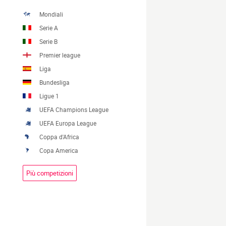
Mondiali
Serie A
Serie B
Premier league
Liga
Bundesliga
Ligue 1
UEFA Champions League
UEFA Europa League
Coppa d'Africa
Copa America
Più competizioni