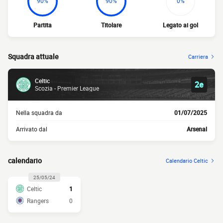
90%
90%
0%
Partita
Titolare
Legato ai gol
Squadra attuale
Carriera
Celtic
2e
Scozia - Premier League
Nella squadra da
01/07/2025
Arrivato dal
Arsenal
calendario
Calendario Celtic
25/05/24
Celtic
1
Rangers
0