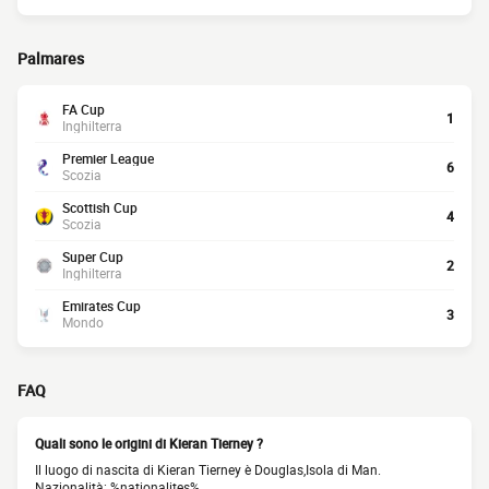
Palmares
FA Cup
1
Inghilterra
Premier League
6
Scozia
Scottish Cup
4
Scozia
Super Cup
2
Inghilterra
Emirates Cup
3
Mondo
FAQ
Quali sono le origini di Kieran Tierney ?
Il luogo di nascita di Kieran Tierney è Douglas,Isola di Man.
Nazionalità: %nationalites%.