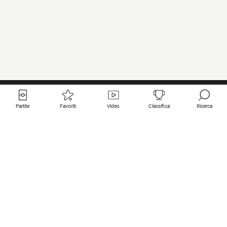
Partite
Favoriti
Video
Classifica
Ricerca
Links utili
Squadre in primo piano
Tutte le partite
PSG
Partita in diretta
Bayern Munich
Ultimi risultati
Real Madrid
Prossime partite
Inter
Partita in streaming
Juventus
Contatto
Manchester City
Note legali
Manchester United
Liverpool