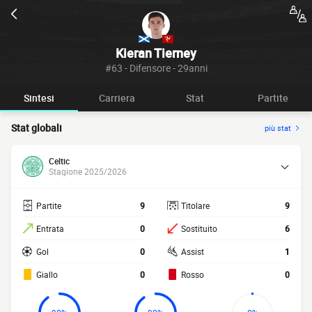
Kieran Tierney
#63 - Difensore - 29anni
Sintesi
Carriera
Stat
Partite
Stat globali
più stat
Celtic
Stagione 2025/2026
Partite
9
Titolare
9
Entrata
0
Sostituito
6
Gol
0
Assist
1
Giallo
0
Rosso
0