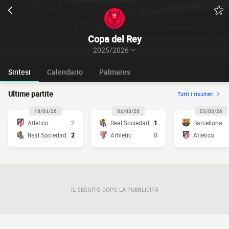
Copa del Rey
2025/2026
Sintesi
Calendario
Palmares
Ultime partite
Tutti i risultati
18/04/26
04/03/26
03/03/26
Atletico
2
Real Sociedad
1
Barcellona
Real Sociedad
2
Athletic
0
Atletico
IL SEGUITO DOPO LA PUBBLICITÀ