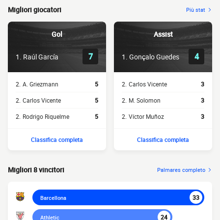
Migliori giocatori
Più stat
Gol
Assist
7
4
1.
Raúl García
1.
Gonçalo Guedes
2.
A. Griezmann
5
2.
Carlos Vicente
3
2.
Carlos Vicente
5
2.
M. Solomon
3
2.
Rodrigo Riquelme
5
2.
Víctor Muñoz
3
Classifica completa
Classifica completa
Migliori 8 vincitori
Palmares completo
33
Barcellona
24
Athletic