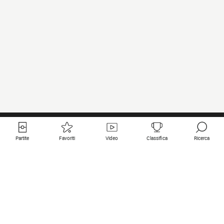
Partite
Favoriti
Video
Classifica
Ricerca
Links utili
Squadre in primo piano
Tutte le partite
PSG
Partita in diretta
Bayern Munich
Ultimi risultati
Real Madrid
Prossime partite
Inter
Partita in streaming
Juventus
Contatto
Manchester City