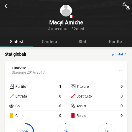
Macyl Amiche
Attaccante - 32anni
Sintesi
Carriera
Stat
Partite
Stat globali
più stat
Lunéville
Stagione 2016/2017
Partite
1
Titolare
0
Entrata
0
Sostituito
0
Gol
0
Assist
0
Giallo
0
Rosso
0
33%
0%
0%