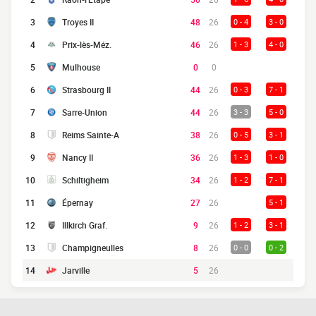
3
Troyes II
48
26
0 - 4
3 - 0
4
Prix-lès-Méz.
46
26
1 - 3
4 - 0
5
Mulhouse
0
0
6
Strasbourg II
44
26
0 - 3
7 - 1
7
Sarre-Union
44
26
3 - 3
5 - 0
8
Reims Sainte-A
38
26
0 - 5
3 - 1
9
Nancy II
36
26
1 - 3
1 - 0
10
Schiltigheim
34
26
1 - 2
7 - 1
11
Épernay
27
26
5 - 1
12
Illkirch Graf.
9
26
1 - 2
3 - 1
13
Champigneulles
8
26
0 - 0
0 - 2
14
Jarville
5
26