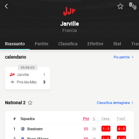
Jarville
Francia
Riassunto
Partite
Classifica
Effettivi
Stat
Tra
calendario
Più partite
03/06/23
Jarville
1
Prix-lès-Méz.
3
National 2
Classifica dettagliata
#
Squadra
Pnt
G
Casa.
Trasf.
1
Biesheim
55
26
1 - 3
4 - 0
2
Raon-l'Etape
50
26
1 - 6
4 - 0