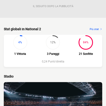
IL SEGUITO DOPO LA PUBBLICITÀ
Stat globali in National 2
Più stat
4%
12%
84%
1 Vittoria
3 Pareggi
21 Sonfitte
0,24 Punti/diretta
Stadio