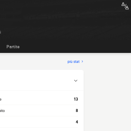
i
Partite
più stat
e
13
ito
8
4