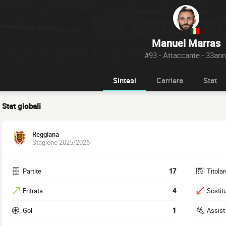
Manuel Marras
#93 - Attaccante - 33ann
Sintesi
Carriera
Stat
Stat globali
Reggiana
Stagione 2025/2026
Partite
17
Titolar
Entrata
4
Sostitu
Gol
1
Assist