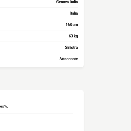
Genova Italia
Italia
168 cm
63 kg
Sinistra
Attaccante
tes%.