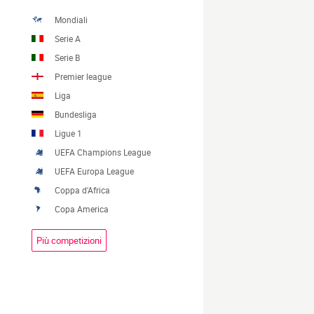
Mondiali
Serie A
Serie B
Premier league
Liga
Bundesliga
Ligue 1
UEFA Champions League
UEFA Europa League
Coppa d'Africa
Copa America
Più competizioni