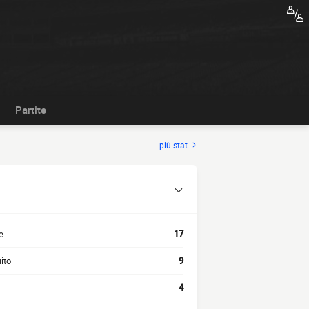
Partite
più stat
e
17
ito
9
4