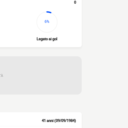
0
6%
Legato ai gol
TÀ
41 anni (09/09/1984)