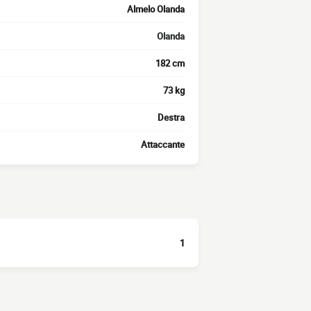
Almelo Olanda
Olanda
182 cm
73 kg
Destra
Attaccante
1