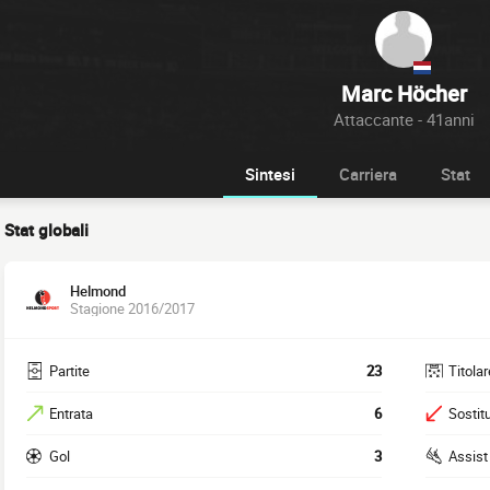
Marc Höcher
Attaccante - 41anni
Sintesi
Carriera
Stat
Stat globali
Helmond
Stagione 2016/2017
Partite
23
Titolar
Entrata
6
Sostitu
Gol
3
Assist