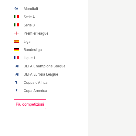
Mondiali
Serie A
Serie B
Premier league
Liga
Bundesliga
Ligue 1
UEFA Champions League
UEFA Europa League
Coppa d'Africa
Copa America
Più competizioni