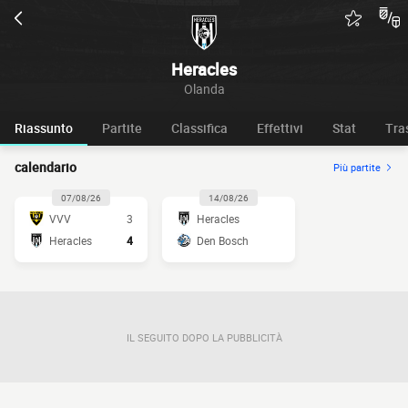
Heracles
Olanda
Riassunto
Partite
Classifica
Effettivi
Stat
Tra
calendario
Più partite
07/08/26
14/08/26
VVV
3
Heracles
Heracles
4
Den Bosch
IL SEGUITO DOPO LA PUBBLICITÀ