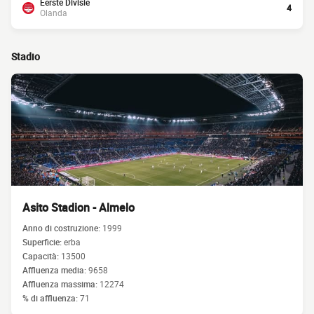
Eerste Divisie
4
Olanda
Stadio
Asito Stadion - Almelo
Anno di costruzione:
1999
Superficie:
erba
Capacità:
13500
Affluenza media:
9658
Affluenza massima:
12274
% di affluenza:
71