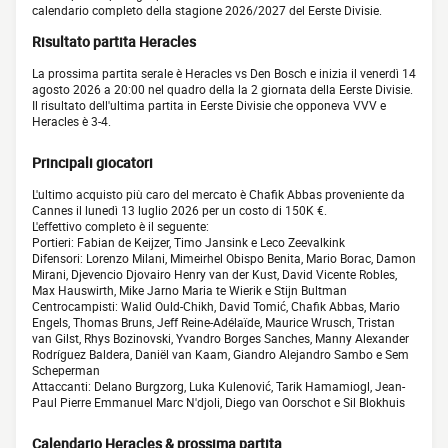
calendario completo della stagione 2026/2027 del Eerste Divisie.
Risultato partita Heracles
La prossima partita serale è Heracles vs Den Bosch e inizia il venerdì 14
agosto 2026 a 20:00 nel quadro della la 2 giornata della Eerste Divisie.
Il risultato dell'ultima partita in Eerste Divisie che opponeva VVV e
Heracles è 3-4.
Principali giocatori
L'ultimo acquisto più caro del mercato è Chafik Abbas proveniente da
Cannes il lunedì 13 luglio 2026 per un costo di 150K €.
L'effettivo completo è il seguente:
Portieri: Fabian de Keijzer, Timo Jansink e Leco Zeevalkink
Difensori: Lorenzo Milani, Mimeirhel Obispo Benita, Mario Borac, Damon
Mirani, Djevencio Djovairo Henry van der Kust, David Vicente Robles,
Max Hauswirth, Mike Jarno Maria te Wierik e Stijn Bultman
Centrocampisti: Walid Ould-Chikh, David Tomić, Chafik Abbas, Mario
Engels, Thomas Bruns, Jeff Reine-Adélaïde, Maurice Wrusch, Tristan
van Gilst, Rhys Bozinovski, Yvandro Borges Sanches, Manny Alexander
Rodríguez Baldera, Daniël van Kaam, Giandro Alejandro Sambo e Sem
Scheperman
Attaccanti: Delano Burgzorg, Luka Kulenović, Tarik Hamamiogl, Jean-
Paul Pierre Emmanuel Marc N'djoli, Diego van Oorschot e Sil Blokhuis
Calendario Heracles & prossima partita