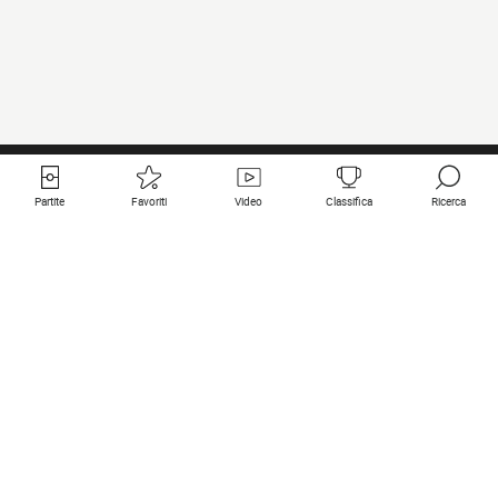
Partite
Favoriti
Video
Classifica
Ricerca
Links utili
Squadre in primo piano
Tutte le partite
PSG
Partita in diretta
Bayern Munich
Ultimi risultati
Real Madrid
Prossime partite
Inter
Partita in streaming
Juventus
Contatto
Manchester City
Note legali
Manchester United
Liverpool