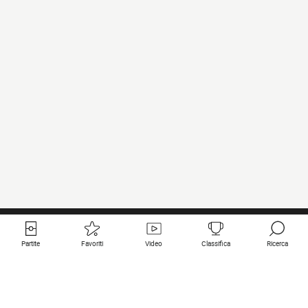
Partite
Favoriti
Video
Classifica
Ricerca
Links utili
Squadre in primo piano
Tutte le partite
PSG
Partita in diretta
Bayern Munich