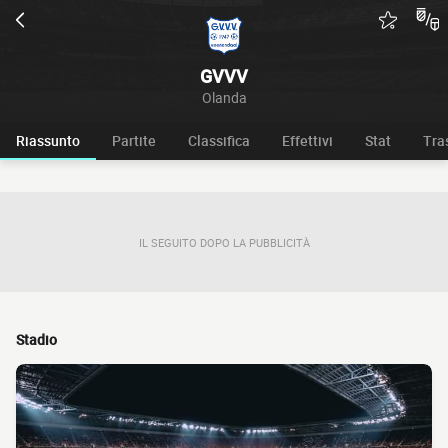
GVVV
Olanda
Riassunto
Partite
Classifica
Effettivi
Stat
Tra
IL SEGUITO DOPO LA PUBBLICITÀ
Stadio