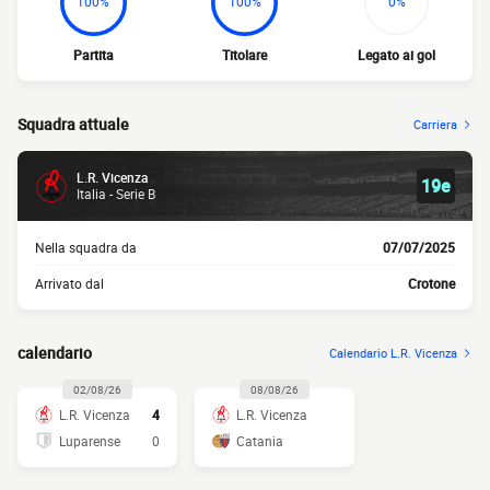
100%
100%
0%
Partita
Titolare
Legato ai gol
Squadra attuale
Carriera
L.R. Vicenza
19e
Italia - Serie B
Nella squadra da
07/07/2025
Arrivato dal
Crotone
calendario
Calendario L.R. Vicenza
02/08/26
08/08/26
L.R. Vicenza
4
L.R. Vicenza
Luparense
0
Catania