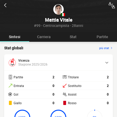
Mattia Vitale
#99 - Centrocampista - 28anni
Sintesi
Carriera
Stat
Partite
Stat globali
più stat
Vicenza
Stagione 2025/2026
Partite
2
Titolare
2
Entrata
0
Sostituito
2
Gol
0
Assist
0
Giallo
0
Rosso
0