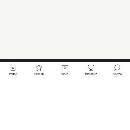
Partite
Favoriti
Video
Classifica
Ricerca
Links utili
Squadre in primo piano
Tutte le partite
PSG
Partita in diretta
Bayern Munich
Ultimi risultati
Real Madrid
Prossime partite
Inter
Partita in streaming
Juventus
Contatto
Manchester City
Note legali
Manchester United