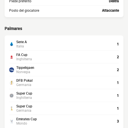
Piede preferito
Destra
Posto del giocatore
Attaccante
Palmares
Serie A
1
Italia
FA Cup
2
Inghilterra
Tippeligaen
2
Norvegia
DFB Pokal
1
Germania
Super Cup
1
Inghilterra
Super Cup
1
Germania
Emirates Cup
3
Mondo