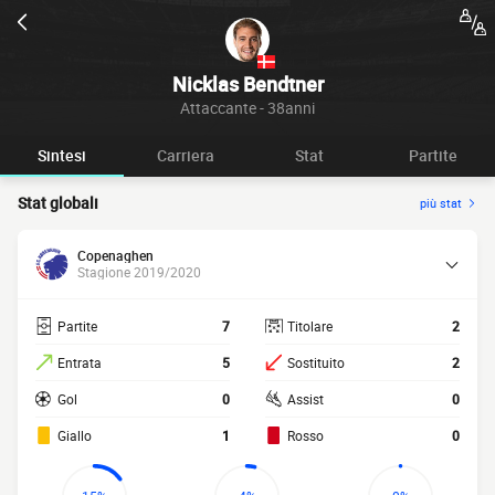
Nicklas Bendtner
Attaccante - 38anni
Sintesi
Carriera
Stat
Partite
Stat globali
più stat
Copenaghen
Stagione 2019/2020
Partite
7
Titolare
2
Entrata
5
Sostituito
2
Gol
0
Assist
0
Giallo
1
Rosso
0