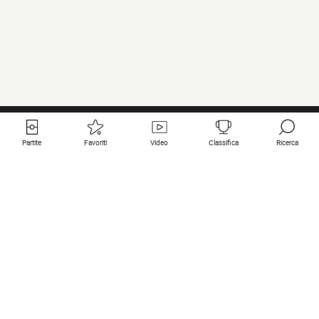
Partite
Favoriti
Video
Classifica
Ricerca
Links utili
Squadre in primo piano
Tutte le partite
PSG
Partita in diretta
Bayern Munich
Ultimi risultati
Real Madrid
Prossime partite
Inter
Partita in streaming
Juventus
Contatto
Manchester City
Note legali
Manchester United
Liverpool