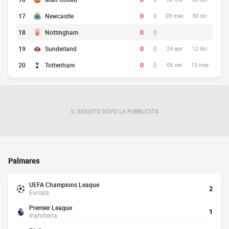
17
Newcastle
0
0
03 mar
30 dic
18
Nottingham
0
0
19
Sunderland
0
0
24 apr
12 dic
20
Tottenham
0
0
05 set
13 mar
IL SEGUITO DOPO LA PUBBLICITÀ
Palmares
UEFA Champions League
2
Europa
Premier League
1
Inghilterra