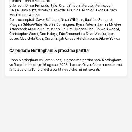
Portieri: John e Matz Sels
Difensori: Omar Richards, Tyler Grant Bindon, Morato, Murillo, Jair
Paula, Luca Netz, Nikola Milenković, Ola Aina, Nicolò Savona e Zach
MacFarlane Abbott
Centrocampisti: Xaver Schlager, Neco Williams, Ibrahim Sangaré,
Morgan Gibbs-White, Nicolás Domínguez, Ryan Yates e James McAtee
Attaccanti: Arnaud Kalimuendo, Callum Hudson-Odoi, Taiwo Awoniyi,
Christopher Wood, Dan Ndoye, Eric Emanuel da Silva Moreira, Igor
Jesus Maciel da Cruz, Omari Elijah Giraud-Hutchinson e Dilane Bakwa
Calendario Nottingham & prossima partita
Dopo Nottingham vs Leverkusen, la prossima partita sarà Nottingham
vs Brest il domenica 16 agosto 2026. Il coach Oliver Glasner annuncerà
la tattica et la l'undici della partita qualche minuti avanti.