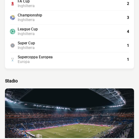
FA Cup
2
Inghilterra
Championship
3
Inghilterra
League Cup
4
Inghilterra
Super Cup
1
Inghilterra
Supercoppa Europea
1
Europa
Stadio