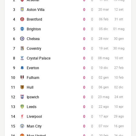
3
Aston Villa
0
0
20 mar
12 set
4
Brentford
0
0
06 feb
31 ott
5
Brighton
0
0
05 dic
01 mag
6
Chelsea
0
0
28 nov
30 gen
7
Coventry
0
0
19 set
30 mag
8
Crystal Palace
0
0
08 mag
10 ott
9
Everton
0
0
19 dic
27 feb
10
Fulham
0
0
02 gen
10 feb
11
Hull
0
0
06 gen
02 dic
12
Ipswich
0
0
23 mag
24 ott
13
Leeds
0
0
22 ago
10 apr
14
Liverpool
0
0
17 apr
29 ago
15
Man City
0
0
07 nov
16 gen
16
Man United
0
0
20 feb
26 dic