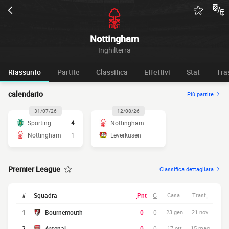
Nottingham
Inghilterra
Riassunto
Partite
Classifica
Effettivi
Stat
Tra
calendario
Più partite
31/07/26
12/08/26
Sporting
4
Nottingham
Nottingham
1
Leverkusen
Premier League
Classifica dettagliata
#
Squadra
Pnt
G
Casa.
Trasf.
1
Bournemouth
0
0
23 gen
21 nov
2
Arsenal
0
0
17 ott
15 mag