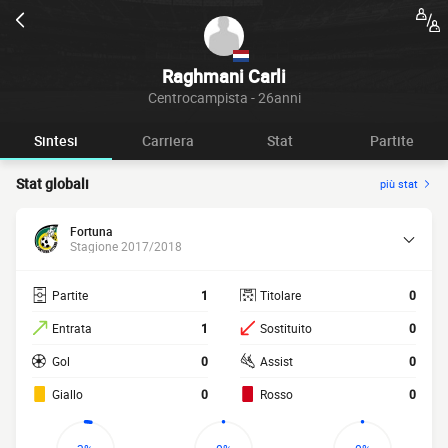
Raghmani Carli
Centrocampista - 26anni
Sintesi
Carriera
Stat
Partite
Stat globali
più stat
Fortuna
Stagione 2017/2018
Partite
1
Titolare
0
Entrata
1
Sostituito
0
Gol
0
Assist
0
Giallo
0
Rosso
0