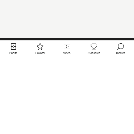
Partite
Favoriti
Video
Classifica
Ricerca
Links utili
Squadre in primo piano
Tutte le partite
PSG
Partita in diretta
Bayern Munich
Ultimi risultati
Real Madrid
Prossime partite
Inter
Partita in streaming
Juventus
Contatto
Manchester City
Note legali
Manchester United
Liverpool