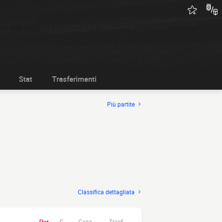
Stat
Trasferimenti
Più partite
Classifica dettagliata
Casa.
Trasf.