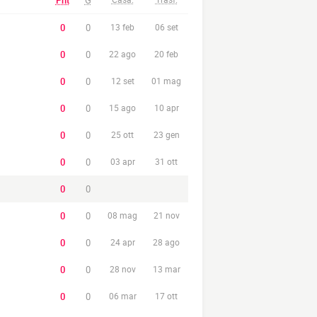
Pnt
G
0
0
13 feb
06 set
0
0
22 ago
20 feb
0
0
12 set
01 mag
0
0
15 ago
10 apr
0
0
25 ott
23 gen
0
0
03 apr
31 ott
0
0
0
0
08 mag
21 nov
0
0
24 apr
28 ago
0
0
28 nov
13 mar
0
0
06 mar
17 ott