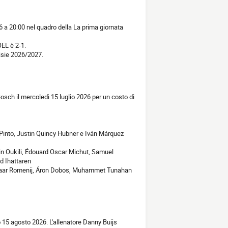
6 a 20:00 nel quadro della La prima giornata
OEL è 2-1.
visie 2026/2027.
osch il mercoledì 15 luglio 2026 per un costo di
 Pinto, Justin Quincy Hubner e Iván Márquez
in Oukili, Édouard Oscar Michut, Samuel
d Ihattaren
r Haar Romenij, Áron Dobos, Muhammet Tunahan
 15 agosto 2026. L'allenatore Danny Buijs