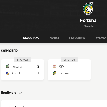
Fortuna
Olanda
Riassunto
Partite
Classifica
Effettivi
calendario
31/07/26
08/08/26
Fortuna
2
PSV
APOEL
1
Fortuna
Eredivisie