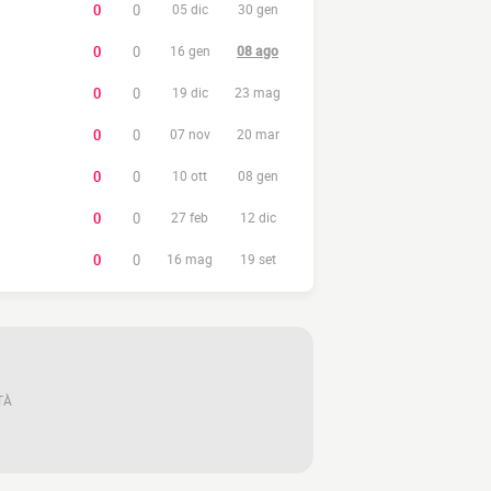
0
0
05 dic
30 gen
0
0
16 gen
08 ago
0
0
19 dic
23 mag
0
0
07 nov
20 mar
0
0
10 ott
08 gen
0
0
27 feb
12 dic
0
0
16 mag
19 set
TÀ