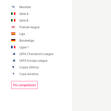
Mondiali
Serie A
Serie B
Premier league
Liga
Bundesliga
Ligue 1
UEFA Champions League
UEFA Europa League
Coppa d'Africa
Copa America
Più competizioni