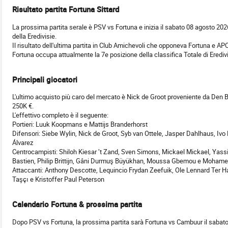
Risultato partita Fortuna Sittard
La prossima partita serale è PSV vs Fortuna e inizia il sabato 08 agosto 202
della Eredivisie.
Il risultato dell'ultima partita in Club Amichevoli che opponeva Fortuna e AP
Fortuna occupa attualmente la 7e posizione della classifica Totale di Eredi
Principali giocatori
L'ultimo acquisto più caro del mercato è Nick de Groot proveniente da Den B
250K €.
L'effettivo completo è il seguente:
Portieri: Luuk Koopmans e Mattijs Branderhorst
Difensori: Siebe Wylin, Nick de Groot, Syb van Ottele, Jasper Dahlhaus, Ivo
Álvarez
Centrocampisti: Shiloh Kiesar ’t Zand, Sven Simons, Mickael Mickael, Yass
Bastien, Philip Brittijn, Gâni Durmuş Büyükhan, Moussa Gbemou e Mohame
Attaccanti: Anthony Descotte, Lequincio Frydan Zeefuik, Ole Lennard Te
Taşçı e Kristoffer Paul Peterson
Calendario Fortuna & prossima partita
Dopo PSV vs Fortuna, la prossima partita sarà Fortuna vs Cambuur il sabato