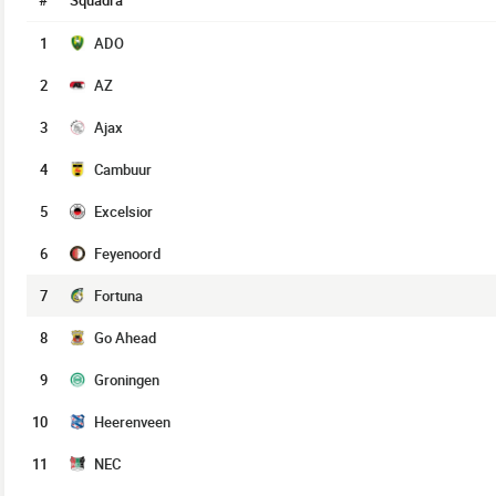
#
Squadra
1
ADO
2
AZ
3
Ajax
4
Cambuur
5
Excelsior
6
Feyenoord
7
Fortuna
8
Go Ahead
9
Groningen
10
Heerenveen
11
NEC