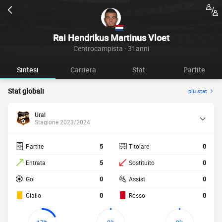
Rai Hendrikus Martinus Vloet
Centrocampista - 31anni
Sintesi
Carriera
Stat
Partite
Stat globali
più stat
Ural
Stagione 2023/2024
Partite
5
Titolare
0
Entrata
5
Sostituito
0
Gol
0
Assist
0
Giallo
0
Rosso
0