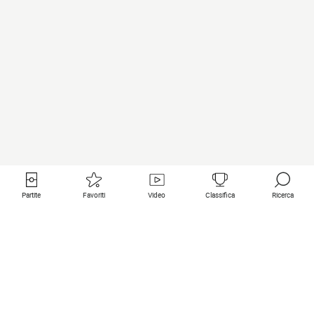
Partite
Favoriti
Video
Classifica
Ricerca
Links utili
Squadre in primo piano
Tutte le partite
PSG
Partita in diretta
Bayern Munich
Ultimi risultati
Real Madrid