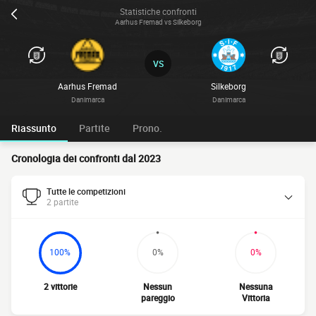
Statistiche confronti
Aarhus Fremad vs Silkeborg
VS
Aarhus Fremad
Silkeborg
Danimarca
Danimarca
Riassunto
Partite
Prono.
Cronologia dei confronti dal 2023
Tutte le competizioni
2 partite
100%
0%
0%
2 vittorie
Nessun
Nessuna
pareggio
Vittoria