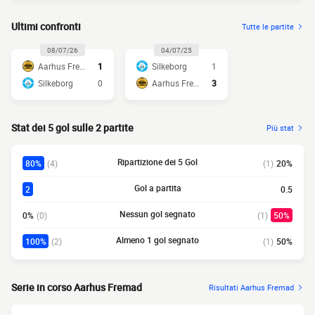
Ultimi confronti
Tutte le partite
08/07/26
04/07/25
Aarhus Fremad
1
Silkeborg
1
Silkeborg
0
Aarhus Fremad
3
Stat dei 5 gol sulle 2 partite
Più stat
Ripartizione dei 5 Gol
80%
(4)
(1)
20%
Gol a partita
2
0.5
Nessun gol segnato
0%
(0)
(1)
50%
Almeno 1 gol segnato
100%
(2)
(1)
50%
Serie in corso Aarhus Fremad
Risultati Aarhus Fremad