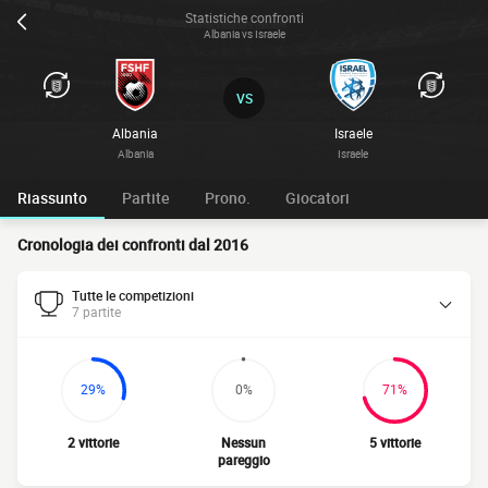
Statistiche confronti
Albania vs Israele
VS
Albania
Israele
Albania
Israele
Riassunto
Partite
Prono.
Giocatori
Cronologia dei confronti dal 2016
Tutte le competizioni
7 partite
29%
0%
71%
2 vittorie
Nessun
5 vittorie
pareggio