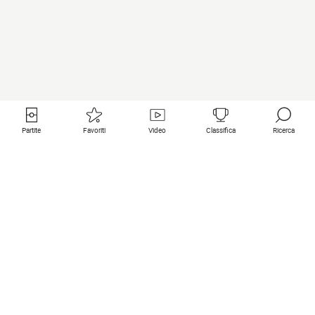
Partite
Favoriti
Video
Classifica
Ricerca
Links utili
Squadre in primo piano
Tutte le partite
PSG
Partita in diretta
Bayern Munich
Ultimi risultati
Real Madrid
Prossime partite
Inter
Partita in streaming
Juventus
Contatto
Manchester City
Note legali
Manchester United
Liverpool