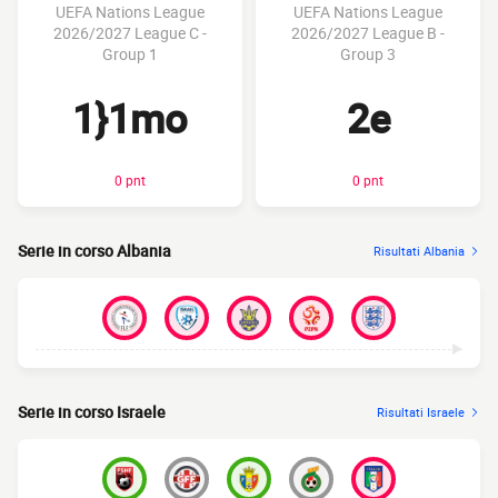
UEFA Nations League
UEFA Nations League
2026/2027 League C -
2026/2027 League B -
Group 1
Group 3
1}1mo
2e
0 pnt
0 pnt
Serie in corso Albania
Risultati Albania
Serie in corso Israele
Risultati Israele