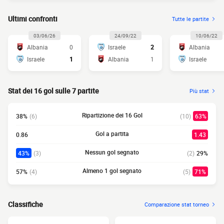
Ultimi confronti
Tutte le partite
03/06/26
24/09/22
10/06/22
Albania
0
Israele
2
Albania
Israele
1
Albania
1
Israele
Stat dei 16 gol sulle 7 partite
Più stat
Ripartizione dei 16 Gol
38%
(6)
(10)
63%
Gol a partita
0.86
1.43
Nessun gol segnato
43%
(3)
(2)
29%
Almeno 1 gol segnato
57%
(4)
(5)
71%
Classifiche
Comparazione stat torneo