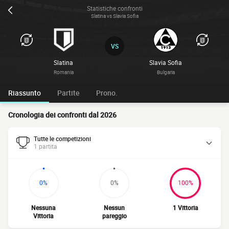
Statistiche confronti
Slatina vs Slavia Sofia
VS
Slatina
Slavia Sofia
Romania
Bulgaria
Riassunto
Partite
Prono.
Cronologia dei confronti dal 2026
Tutte le competizioni
1 partita
0%
0%
100%
Nessuna
Nessun
1 Vittoria
Vittoria
pareggio