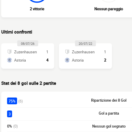
2 vittorie
Nessun pareggio
Ultimi confronti
08/07/26
20/07/22
Zuzenhausen
1
Zuzenhausen
1
Astoria
4
Astoria
2
Stat dei 8 gol sulle 2 partite
Ripartizione dei 8 Gol
75%
(6)
Gol a partita
3
0%
(0)
Nessun gol segnato