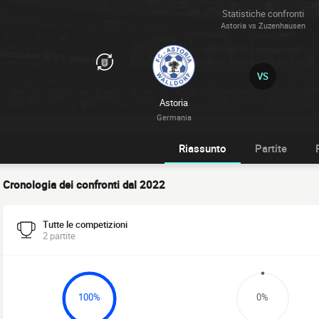
Statistiche confronti
Astoria vs Zuzenhausen
VS
Astoria
Germania
Riassunto
Partite
Cronologia dei confronti dal 2022
Tutte le competizioni
2 partite
100%
0%