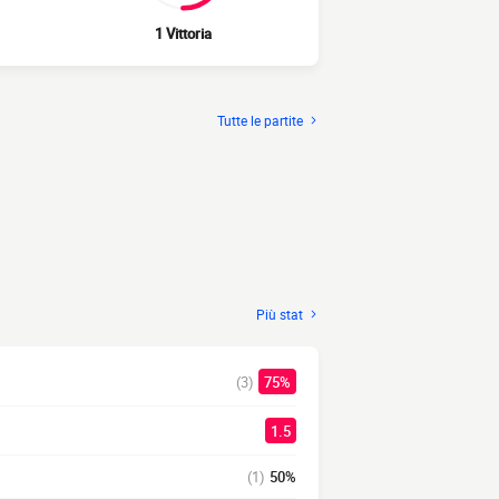
1 Vittoria
Tutte le partite
Più stat
(3)
75%
1.5
(1)
50%