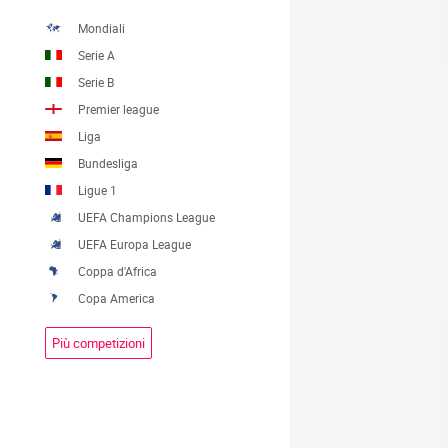
Mondiali
Serie A
Serie B
Premier league
Liga
Bundesliga
Ligue 1
UEFA Champions League
UEFA Europa League
Coppa d'Africa
Copa America
Più competizioni