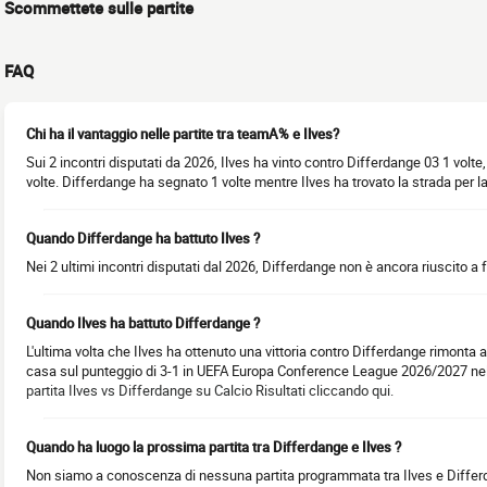
Scommettete sulle partite
FAQ
Chi ha il vantaggio nelle partite tra teamA% e Ilves?
Sui 2 incontri disputati da 2026, Ilves ha vinto contro Differdange 03 1 volte
volte. Differdange ha segnato 1 volte mentre Ilves ha trovato la strada per la 
Quando Differdange ha battuto Ilves ?
Nei 2 ultimi incontri disputati dal 2026, Differdange non è ancora riuscito a f
Quando Ilves ha battuto Differdange ?
L'ultima volta che Ilves ha ottenuto una vittoria contro Differdange rimonta al
casa sul punteggio di 3-1 in UEFA Europa Conference League 2026/2027 nel 
partita Ilves vs Differdange su Calcio Risultati cliccando qui.
Quando ha luogo la prossima partita tra Differdange e Ilves ?
Non siamo a conoscenza di nessuna partita programmata tra Ilves e Differ