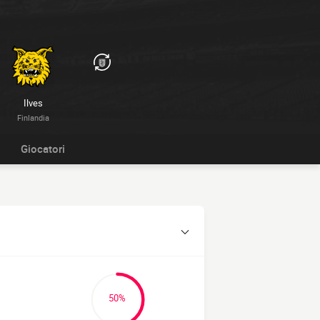
Ilves
Finlandia
Giocatori
50%