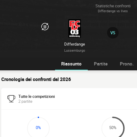
Statistiche confronti
Differdange vs Ilves
VS
Differdange
Lussemburgo
Riassunto
Partite
Prono.
Cronologia dei confronti dal 2026
Tutte le competizioni
2 partite
0%
50%