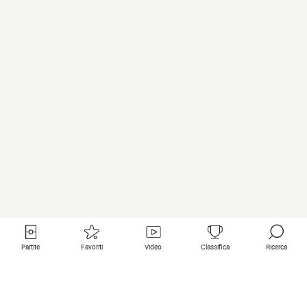
Partite
Favoriti
Video
Classifica
Ricerca
Links utili
Squadre in primo piano