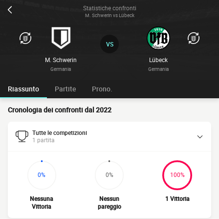
Statistiche confronti
M. Schwerin vs Lübeck
VS
M. Schwerin
Lübeck
Germania
Germania
Riassunto
Partite
Prono.
Cronologia dei confronti dal 2022
Tutte le competizioni
1 partita
0%
0%
100%
Nessuna
Nessun
1 Vittoria
Vittoria
pareggio