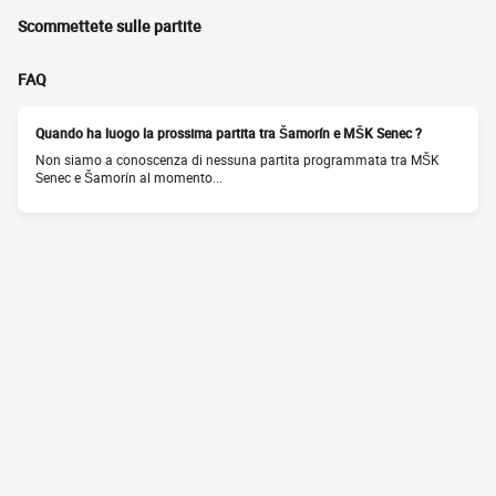
Scommettete sulle partite
FAQ
Quando ha luogo la prossima partita tra Šamorín e MŠK Senec ?
Non siamo a conoscenza di nessuna partita programmata tra MŠK
Senec e Šamorín al momento...