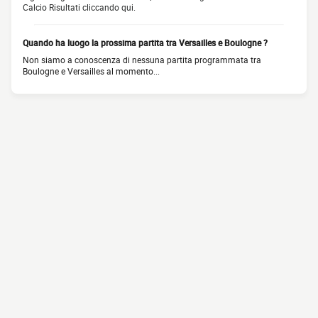
Calcio Risultati cliccando qui.
Quando ha luogo la prossima partita tra Versailles e Boulogne ?
Non siamo a conoscenza di nessuna partita programmata tra
Boulogne e Versailles al momento...