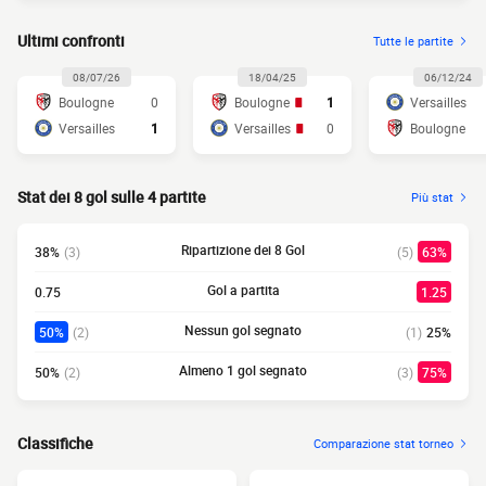
Ultimi confronti
Tutte le partite
08/07/26
18/04/25
06/12/24
Boulogne
0
Boulogne
1
Versailles
Versailles
1
Versailles
0
Boulogne
Stat dei 8 gol sulle 4 partite
Più stat
Ripartizione dei 8 Gol
38%
(3)
(5)
63%
Gol a partita
0.75
1.25
Nessun gol segnato
50%
(2)
(1)
25%
Almeno 1 gol segnato
50%
(2)
(3)
75%
Classifiche
Comparazione stat torneo