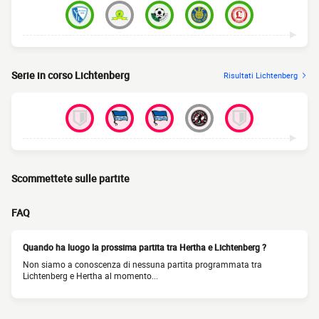
Serie in corso Lichtenberg
Risultati Lichtenberg
Scommettete sulle partite
FAQ
Quando ha luogo la prossima partita tra Hertha e Lichtenberg ?
Non siamo a conoscenza di nessuna partita programmata tra
Lichtenberg e Hertha al momento...