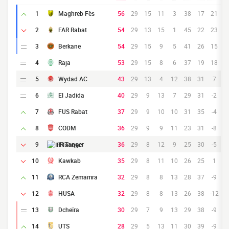
1
Maghreb Fès
56
29
15
11
3
38
17
21
2
FAR Rabat
54
29
13
15
1
45
22
23
3
Berkane
54
29
15
9
5
41
26
15
4
Raja
53
29
15
8
6
37
19
18
5
Wydad AC
43
29
13
4
12
38
31
7
6
El Jadida
40
29
9
13
7
29
31
-2
7
FUS Rabat
37
29
9
10
10
31
35
-4
8
CODM
36
29
9
9
11
23
31
-8
9
IR Tanger
36
29
8
12
9
25
30
-5
10
Kawkab
35
29
8
11
10
26
25
1
11
RCA Zemamra
32
29
8
8
13
28
37
-9
12
HUSA
32
29
8
8
13
26
38
-12
13
Dcheïra
30
29
7
9
13
29
38
-9
14
UTS
28
29
5
13
11
30
39
-9