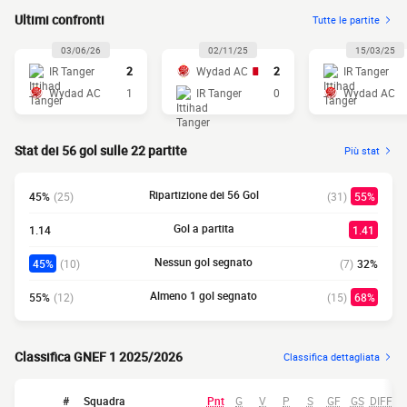
Ultimi confronti
Tutte le partite
03/06/26
02/11/25
15/03/25
IR Tanger
2
Wydad AC
2
IR Tanger
Wydad AC
1
IR Tanger
0
Wydad AC
Stat dei 56 gol sulle 22 partite
Più stat
Ripartizione dei 56 Gol
45%
(25)
(31)
55%
Gol a partita
1.14
1.41
Nessun gol segnato
45%
(10)
(7)
32%
Almeno 1 gol segnato
55%
(12)
(15)
68%
Classifica GNEF 1 2025/2026
Classifica dettagliata
#
Squadra
Pnt
G
V
P
S
GF
GS
DIFF