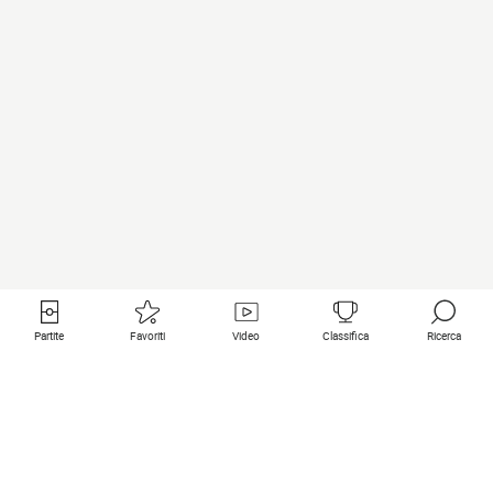
Partite
Favoriti
Video
Classifica
Ricerca
Links utili
Squadre in primo piano
Tutte le partite
PSG
Partita in diretta
Bayern Munich