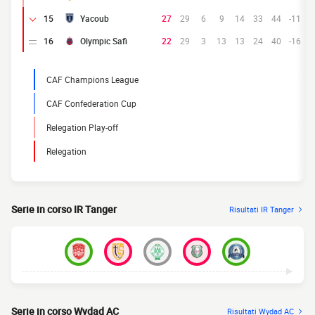
15
Yacoub
27
29
6
9
14
33
44
-11
16
Olympic Safi
22
29
3
13
13
24
40
-16
CAF Champions League
CAF Confederation Cup
Relegation Play-off
Relegation
Serie in corso IR Tanger
Risultati IR Tanger
Serie in corso Wydad AC
Risultati Wydad AC