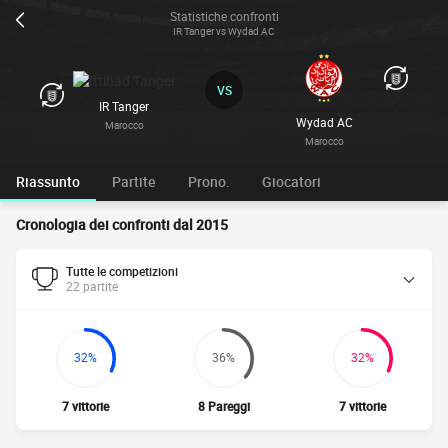
Statistiche confronti
IR Tanger vs Wydad AC
VS
IR Tanger
Wydad AC
Marocco
Marocco
Riassunto
Partite
Prono.
Giocatori
Cronologia dei confronti dal 2015
Tutte le competizioni
22 partite
32%
36%
32%
7 vittorie
8 Pareggi
7 vittorie