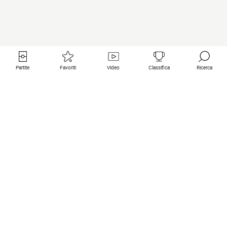
Partite
Favoriti
Video
Classifica
Ricerca
Links utili
Squadre in primo piano
Tutte le partite
PSG
Partita in diretta
Bayern Munich
Ultimi risultati
Real Madrid
Prossime partite
Inter
Partita in streaming
Juventus
Contatto
Manchester City
Note legali
Manchester United
Liverpool