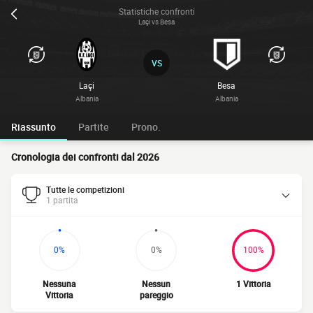
Statistiche confronti
Laçi vs Besa
VS
Laçi
Besa
Albania
Albania
Riassunto
Partite
Prono.
Cronologia dei confronti dal 2026
Tutte le competizioni
1 partita
0%
0%
100%
Nessuna
Nessun
1 Vittoria
Vittoria
pareggio