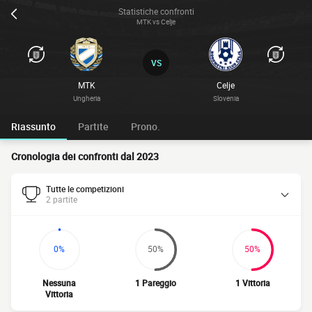
Statistiche confronti
MTK vs Celje
VS
MTK
Celje
Ungheria
Slovenia
Riassunto
Partite
Prono.
Cronologia dei confronti dal 2023
Tutte le competizioni
2 partite
0%
50%
50%
Nessuna
1 Pareggio
1 Vittoria
Vittoria