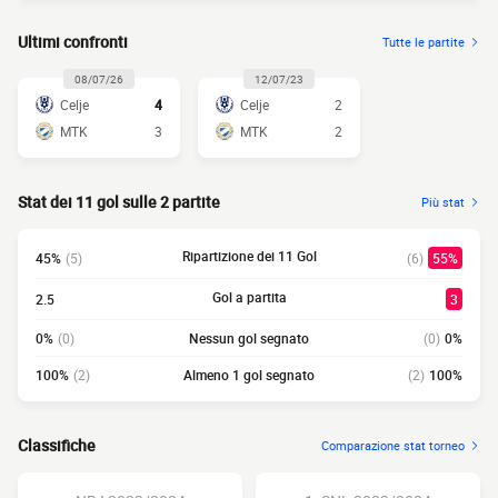
Ultimi confronti
Tutte le partite
08/07/26
12/07/23
Celje
4
Celje
2
MTK
3
MTK
2
Stat dei 11 gol sulle 2 partite
Più stat
Ripartizione dei 11 Gol
45%
(5)
(6)
55%
Gol a partita
2.5
3
0%
(0)
Nessun gol segnato
(0)
0%
100%
(2)
Almeno 1 gol segnato
(2)
100%
Classifiche
Comparazione stat torneo