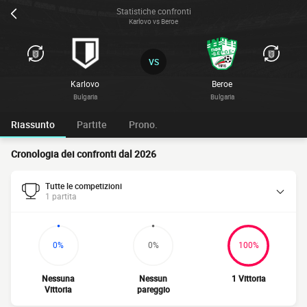
Statistiche confronti
Karlovo vs Beroe
VS
Karlovo
Beroe
Bulgaria
Bulgaria
Riassunto
Partite
Prono.
Cronologia dei confronti dal 2026
Tutte le competizioni
1 partita
0%
0%
100%
Nessuna
Nessun
1 Vittoria
Vittoria
pareggio