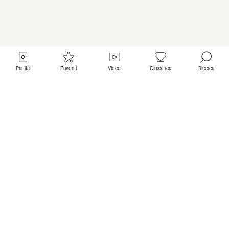
Partite
Favoriti
Video
Classifica
Ricerca
Links utili
Squadre in primo piano
Tutte le partite
PSG
Partita in diretta
Bayern Munich
Ultimi risultati
Real Madrid
Prossime partite
Inter
Partita in streaming
Juventus
Contatto
Manchester City
Note legali
Manchester United
Liverpool