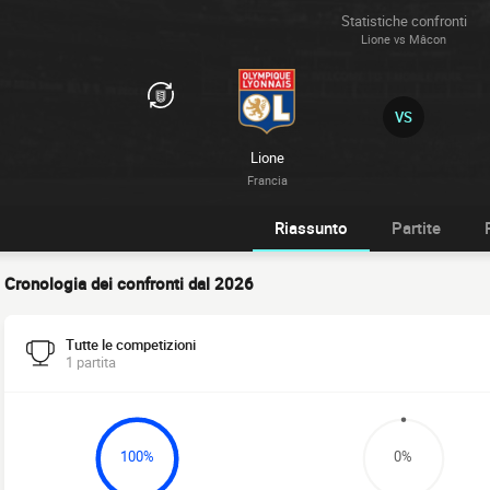
Statistiche confronti
Lione vs Mâcon
VS
Lione
Francia
Riassunto
Partite
Cronologia dei confronti dal 2026
Tutte le competizioni
1 partita
100%
0%