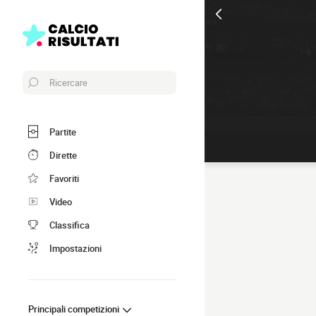
Ricercare
Partite
Dirette
Favoriti
Video
Classifica
Impostazioni
Principali competizioni