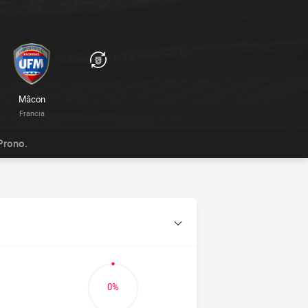
Mâcon
Francia
Prono.
0%