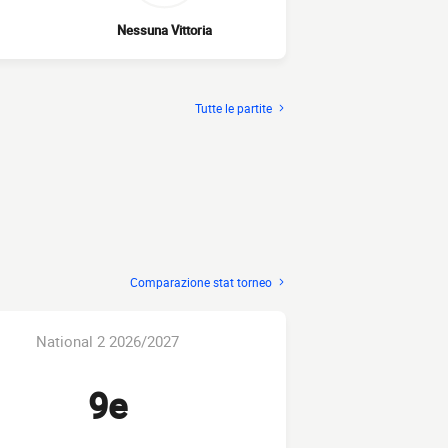
Nessuna Vittoria
Tutte le partite
Comparazione stat torneo
National 2 2026/2027
9e