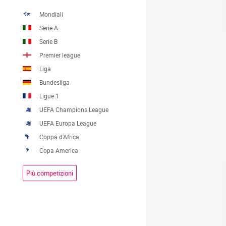
Mondiali
Serie A
Serie B
Premier league
Liga
Bundesliga
Ligue 1
UEFA Champions League
UEFA Europa League
Coppa d'Africa
Copa America
Più competizioni