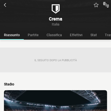
Crema
Italia
Riassunto
Partite
Classifica
Effettivi
Stat
Tra
IL SEGUITO DOPO LA PUBBLICITÀ
Stadio