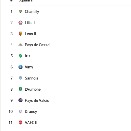
#
Squadra
1
Chantilly
2
Lilla II
3
Lens II
4
Pays de Cassel
5
Iris
6
Vimy
7
Sannois
8
L'Aumône
9
Pays du Valois
10
Drancy
11
VAFC II