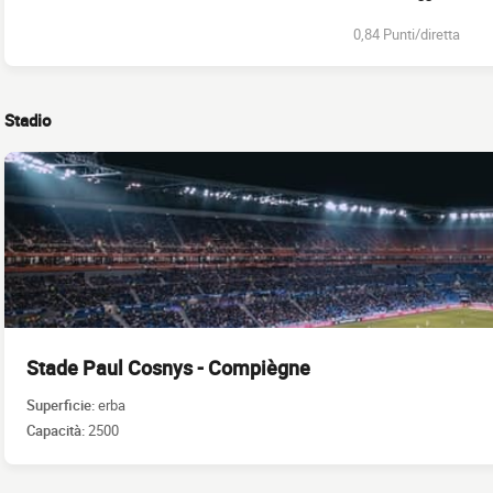
0,84 Punti/diretta
Stadio
Stade Paul Cosnys - Compiègne
Superficie:
erba
Capacità:
2500