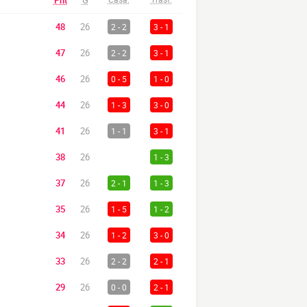
Pnt
G
48
26
2 - 2
3 - 1
47
26
2 - 2
3 - 1
46
26
0 - 5
1 - 0
44
26
1 - 3
3 - 0
41
26
1 - 1
3 - 1
38
26
1 - 3
37
26
2 - 1
1 - 3
35
26
1 - 5
1 - 2
34
26
1 - 2
3 - 0
33
26
2 - 2
2 - 1
29
26
0 - 0
2 - 1