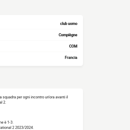
club uomo
Compiègne
COM
Francia
la squadra per ogni incontro un'ora avanti il
l 2.
ne è 1-3.
National 2 2023/2024.