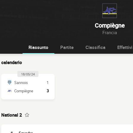
Compiègne
Francia
Riassunto
Partite
Classifica
Effettivi
calendario
18/05/24
Sannois
1
Compiègne
3
National 2