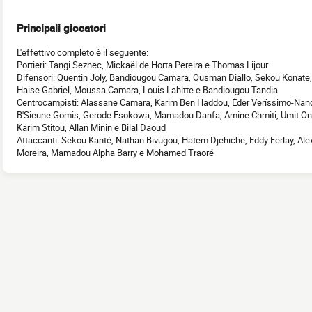
Principali giocatori
L'effettivo completo è il seguente:
Portieri: Tangi Seznec, Mickaël de Horta Pereira e Thomas Lijour
Difensori: Quentin Joly, Bandiougou Camara, Ousman Diallo, Sekou Konate, E
Haise Gabriel, Moussa Camara, Louis Lahitte e Bandiougou Tandia
Centrocampisti: Alassane Camara, Karim Ben Haddou, Éder Veríssimo-Nanqui
B'Sieune Gomis, Gerode Esokowa, Mamadou Danfa, Amine Chmiti, Umit Onur
Karim Stitou, Allan Minin e Bilal Daoud
Attaccanti: Sekou Kanté, Nathan Bivugou, Hatem Djehiche, Eddy Ferlay, Al
Moreira, Mamadou Alpha Barry e Mohamed Traoré