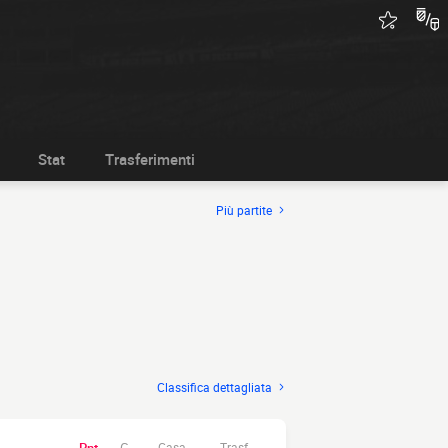
Stat
Trasferimenti
Più partite
Classifica dettagliata
Casa.
Trasf.