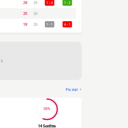
28
26
1 - 4
1 - 2
20
26
18
26
1 - 1
4 - 1
TÀ
Più stat
56%
14 Sonfitte