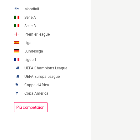
Mondiali
Serie A
Serie B
Premier league
Liga
Bundesliga
Ligue 1
UEFA Champions League
UEFA Europa League
Coppa d'Africa
Copa America
Più competizioni