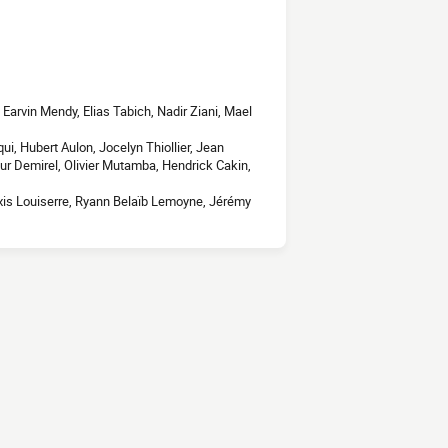
arvin Mendy, Elias Tabich, Nadir Ziani, Mael
, Hubert Aulon, Jocelyn Thiollier, Jean
 Demirel, Olivier Mutamba, Hendrick Cakin,
exis Louiserre, Ryann Belaïb Lemoyne, Jérémy