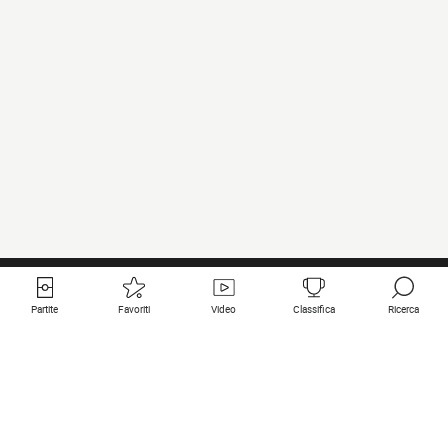
Partite
Favoriti
Video
Classifica
Ricerca
Links utili
Squadre in primo piano
Tutte le partite
PSG
Partita in diretta
Bayern Munich
Ultimi risultati
Real Madrid
Prossime partite
Inter