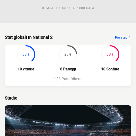
IL SEGUITO DOPO LA PUBBLICITÀ
Stat globali in National 2
Più stat
38%
23%
38%
10 vittorie
6 Pareggi
10 Sonfitte
1,38 Punti/diretta
Stadio