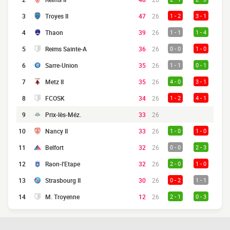
3
Troyes II
47
26
1 - 2
3 - 1
4
Thaon
39
26
1 - 1
1 - 4
5
Reims Sainte-A
36
26
0 - 0
1 - 0
6
Sarre-Union
35
26
1 - 1
0 - 1
7
Metz II
35
26
4 - 0
3 - 1
8
FCOSK
34
26
1 - 2
4 - 1
9
Prix-lès-Méz.
33
26
10
Nancy II
33
26
1 - 0
1 - 0
11
Belfort
32
26
0 - 0
2 - 3
12
Raon-l'Etape
32
26
2 - 0
1 - 0
13
Strasbourg II
30
26
0 - 2
1 - 1
14
M. Troyenne
12
26
2 - 1
0 - 3