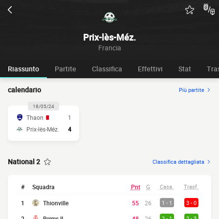
Prix-lès-Méz.
Francia
Riassunto
Partite
Classifica
Effettivi
Stat
Tra
calendario
Più partite
18/05/24
Thaon
1
Prix-lès-Méz.
4
National 2
Classifica dettagliata
#
Squadra
Pnt
G
Casa.
Trasf.
1
Thionville
55
26
1 - 1
3 - 0
2
Reims II
48
26
2 - 1
2 - 3