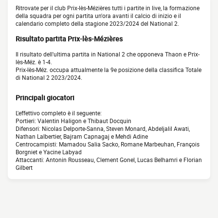
Ritrovate per il club Prix-lès-Mézières tutti i partite in live, la formazione
della squadra per ogni partita un'ora avanti il calcio di inizio e il
calendario completo della stagione 2023/2024 del National 2.
Risultato partita Prix-lès-Mézières
Il risultato dell'ultima partita in National 2 che opponeva Thaon e Prix-
lès-Méz. è 1-4.
Prix-lès-Méz. occupa attualmente la 9e posizione della classifica Totale
di National 2 2023/2024.
Principali giocatori
L'effettivo completo è il seguente:
Portieri: Valentin Haligon e Thibaut Docquin
Difensori: Nicolas Delporte-Sanna, Steven Monard, Abdeljalil Awati,
Nathan Lalbertier, Bajram Capnagaj e Mehdi Adine
Centrocampisti: Mamadou Salia Sacko, Romane Marbeuhan, François
Borgniet e Yacine Labyad
Attaccanti: Antonin Rousseau, Clement Gonel, Lucas Belhamri e Florian
Gilbert