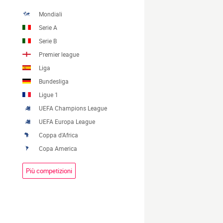
Mondiali
Serie A
Serie B
Premier league
Liga
Bundesliga
Ligue 1
UEFA Champions League
UEFA Europa League
Coppa d'Africa
Copa America
Più competizioni