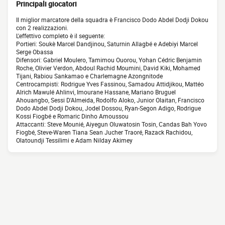
Principali giocatori
Il miglior marcatore della squadra è Francisco Dodo Abdel Dodji Dokou
con 2 realizzazioni.
L'effettivo completo è il seguente:
Portieri: Soukè Marcel Dandjinou, Saturnin Allagbé e Adebiyi Marcel
Serge Obassa
Difensori: Gabriel Moulero, Tamimou Ouorou, Yohan Cédric Benjamin
Roche, Olivier Verdon, Abdoul Rachid Moumini, David Kiki, Mohamed
Tijani, Rabiou Sankamao e Charlemagne Azongnitode
Centrocampisti: Rodrigue Yves Fassinou, Samadou Attidjikou, Mattéo
Alrich Mawulé Ahlinvi, Imourane Hassane, Mariano Bruguel
Ahouangbo, Sessi D'Almeida, Rodolfo Aloko, Junior Olaitan, Francisco
Dodo Abdel Dodji Dokou, Jodel Dossou, Ryan-Segon Adigo, Rodrigue
Kossi Fiogbé e Romaric Dinho Amoussou
Attaccanti: Steve Mounié, Aiyegun Oluwatosin Tosin, Candas Bah Yovo
Fiogbé, Steve-Waren Tiana Sean Jucher Traoré, Razack Rachidou,
Olatoundji Tessilimi e Adam Nilday Akimey