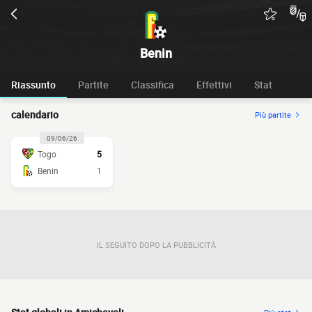
Benin
Riassunto
Partite
Classifica
Effettivi
Stat
calendario
Più partite
09/06/26
Togo
5
Benin
1
IL SEGUITO DOPO LA PUBBLICITÀ