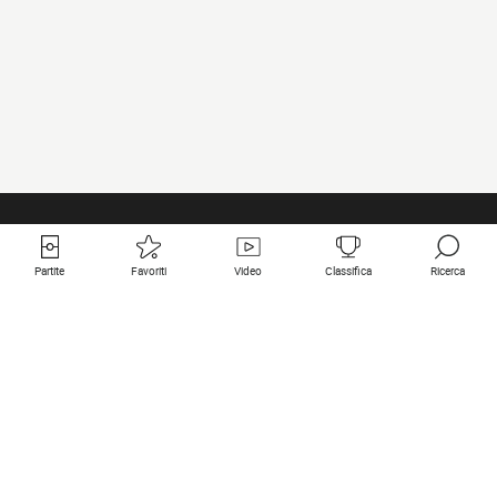
Partite
Favoriti
Video
Classifica
Ricerca
Links utili
Squadre in primo piano
Tutte le partite
PSG
Partita in diretta
Bayern Munich
Ultimi risultati
Real Madrid
Prossime partite
Inter
Partita in streaming
Juventus
Contatto
Manchester City
Note legali
Manchester United
Liverpool