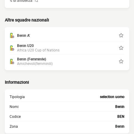
% di affluenza:
12
Altre squadre nazionali
Benin A'
Benin U20
Africa U20 Cup of Nations
Benin (Femminile)
Amichevoli(femminili)
Informazioni
Tipologia
selection uomo
Nomi
Benin
Codice
BEN
Zona
Benin