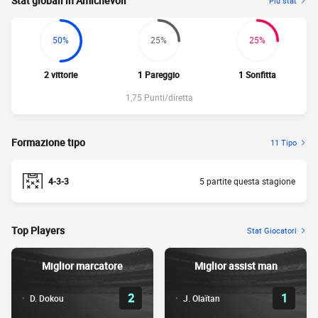
Stat globali in Amichevoli
Più stat
50%
25%
25%
2 vittorie
1 Pareggio
1 Sonfitta
1,75 Punti/diretta
Formazione tipo
11 Tipo
4-3-3
5 partite questa stagione
Top Players
Stat Giocatori
Miglior marcatore
Miglior assist man
2
1
D. Dokou
J. Olaïtan