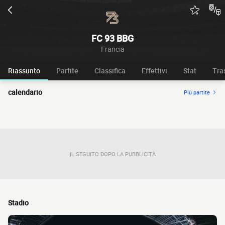
FC 93 BBG
Francia
Riassunto
Partite
Classifica
Effettivi
Stat
Tra
calendario
Più partite
IL SEGUITO DOPO LA PUBBLICITÀ
Stadio