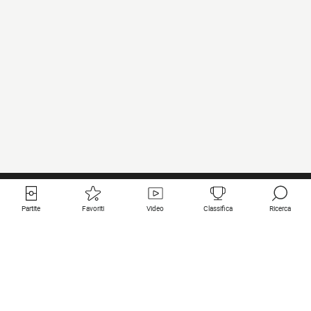
Partite
Favoriti
Video
Classifica
Ricerca
Links utili
Squadre in primo piano
Tutte le partite
PSG
Partita in diretta
Bayern Munich
Ultimi risultati
Real Madrid
Prossime partite
Inter