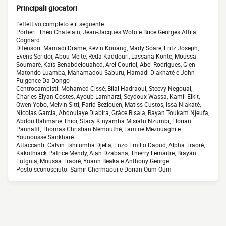
Principali giocatori
L'effettivo completo è il seguente:
Portieri: Théo Chatelain, Jean-Jacques Woto e Brice Georges Attila
Cognard
Difensori: Mamadi Drame, Kévin Kouang, Mady Soaré, Fritz Joseph,
Evens Seridor, Abou Meite, Reda Kaddouri, Lassana Konté, Moussa
Soumarè, Kaïs Benabdelouahed, Arel Couriol, Abel Rodrigues, Glen
Matondo Luamba, Mahamadou Saburu, Hamadi Diakhaté e John
Fulgence Da Dongo
Centrocampisti: Mohamed Cissé, Bilal Hadraoui, Steevy Negouai,
Charles Elyan Costes, Ayoub Lamharzi, Seydoux Wassa, Kamil Elkit,
Owen Yobo, Melvin Sitti, Farid Beziouen, Matiss Custos, Issa Niakaté,
Nicolas Garcia, Abdoulaye Diabira, Grâce Bisala, Rayan Toukam Njeufa,
Abdou Rahmane Thior, Stacy Kinyamba Misiatu Nzumbi, Florian
Pannafit, Thomas Christian Némouthé, Lamine Mezouaghi e
Younousse Sankharé
Attaccanti: Calvin Tshilumba Djella, Enzo Emilio Daoud, Alpha Traoré,
Kakothiack Patrice Mendy, Alan Dzabana, Thierry Lemaître, Brayan
Futgnia, Moussa Traoré, Yoann Beaka e Anthony George
Posto sconosciuto: Samir Ghermaoui e Dorian Oum Oum