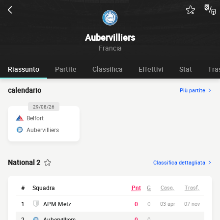
Aubervilliers
Francia
Riassunto
Partite
Classifica
Effettivi
Stat
Tra
calendario
Più partite
29/08/26
Belfort
Aubervilliers
National 2
Classifica dettagliata
#
Squadra
Pnt
G
Casa.
Trasf.
1
APM Metz
0
0
03 apr
07 nov
2
Aubervilliers
0
0