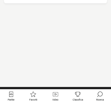
Partite
Favoriti
Video
Classifica
Ricerca
Links utili
Squadre in primo piano