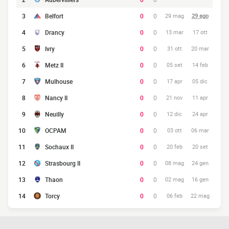
3
Belfort
0
0
29 mag
29 ago
4
Drancy
0
0
13 mar
17 ott
5
Ivry
0
0
31 ott
20 mar
6
Metz II
0
0
05 set
14 feb
7
Mulhouse
0
0
17 apr
05 dic
8
Nancy II
0
0
21 nov
11 apr
9
Neuilly
0
0
12 dic
24 apr
10
OCPAM
0
0
03 ott
06 mar
11
Sochaux II
0
0
20 feb
20 set
12
Strasbourg II
0
0
08 mag
24 gen
13
Thaon
0
0
02 mag
16 gen
14
Torcy
0
0
06 feb
22 mag