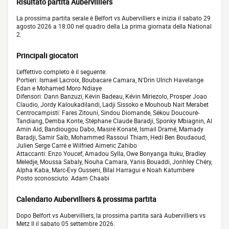
Risultato partita Aubervilliers
La prossima partita serale è Belfort vs Aubervilliers e inizia il sabato 29
agosto 2026 a 18:00 nel quadro della La prima giornata della National
2.
Principali giocatori
L'effettivo completo è il seguente:
Portieri: Ismael Lacroix, Boubacare Camara, N'Drin Ulrich Havelange
Edan e Mohamed Moro Ndiaye
Difensori: Dann Banzuzi, Kévin Badeau, Kévin Miriezolo, Prosper Joao
Claudio, Jordy Kaloukadilandi, Ladji Sissoko e Mouhoub Nait Merabet
Centrocampisti: Fares Zitouni, Sindou Diomande, Sékou Doucouré-
Tandiang, Demba Konte, Stéphane Claude Baradji, Sponky Mbiagnin, Al
Amin Aid, Bandiougou Dabo, Masiré Konaté, Ismail Dramé, Mamady
Baradji, Samir Saïb, Mohammed Rassoul Thiam, Hedi Ben Boudaoud,
Julien Serge Carré e Wilfried Aimeric Zahibo
Attaccanti: Enzo Youcef, Amadou Sylla, Owe Bonyanga Ituku, Bradley
Meledje, Moussa Sabaly, Nouha Camara, Yanis Bouaddi, Jonhley Chéry,
Alpha Kaba, Marc-Evy Ousseni, Bilal Harragui e Noah Katumbere
Posto sconosciuto: Adam Chaabi
Calendario Aubervilliers & prossima partita
Dopo Belfort vs Aubervilliers, la prossima partita sarà Aubervilliers vs
Metz II il sabato 05 settembre 2026.