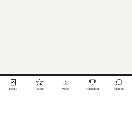
Partite
Favoriti
Video
Classifica
Ricerca
Links utili
Squadre in primo piano
Tutte le partite
PSG
Partita in diretta
Bayern Munich
Ultimi risultati
Real Madrid
Prossime partite
Inter