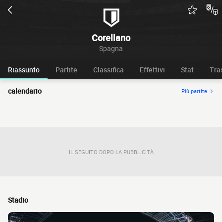
Corellano
Spagna
Riassunto
Partite
Classifica
Effettivi
Stat
Tra
calendario
Più partite
IL SEGUITO DOPO LA PUBBLICITÀ
Stadio