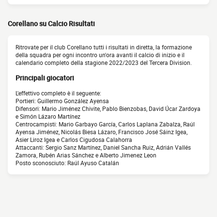
Corellano su Calcio Risultati
Ritrovate per il club Corellano tutti i risultati in diretta, la formazione
della squadra per ogni incontro un'ora avanti il calcio di inizio e il
calendario completo della stagione 2022/2023 del Tercera Division.
Principali giocatori
L'effettivo completo è il seguente:
Portieri: Guillermo González Ayensa
Difensori: Mario Jiménez Chivite, Pablo Bienzobas, David Úcar Zardoya
e Simón Lázaro Martínez
Centrocampisti: Mario Garbayo García, Carlos Laplana Zabalza, Raúl
Ayensa Jiménez, Nicolás Biesa Lázaro, Francisco José Sáinz Igea,
Asier Liroz Igea e Carlos Cigudosa Calahorra
Attaccanti: Sergio Sanz Martínez, Daniel Sancha Ruiz, Adrián Vallés
Zamora, Rubén Arias Sánchez e Alberto Jimenez Leon
Posto sconosciuto: Raúl Ayuso Catalán