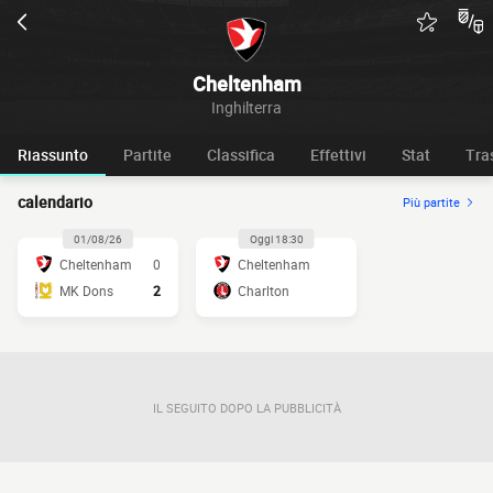
Cheltenham
Inghilterra
Riassunto
Partite
Classifica
Effettivi
Stat
Tra
calendario
Più partite
01/08/26
Oggi 18:30
Cheltenham
0
Cheltenham
MK Dons
2
Charlton
IL SEGUITO DOPO LA PUBBLICITÀ