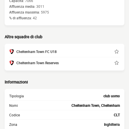
Capacità:
7066
Affluenza media:
3011
Affluenza massima:
5975
% di affluenza:
42
Altre squadre di club
Cheltenham Town FC U18
Cheltenham Town Reserves
Informazioni
Tipologia
club uomo
Nomi
Cheltenham Town, Cheltenham
Codice
CLT
Zona
Inghilterra