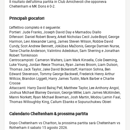
Il risultato dell'ultima partita in Club Amichevoli che opponeva
Cheltenham e MK Dons è 0-2.
Principali giocatori
L'effettivo completo è il seguente:
Portieri: Jude Franks, Joseph David Day e Mamadou Diallo
Difensori: Daniel Robert Bowry, Arkell Nicholas Cecil Jude-Boyd, George
Harmon, Levi Alexander Laing, James Steven Wilson, Robbie David
Cundy, Scot Andrew Bennett, Jokūbas Mažionis, George Damien Nurse,
Taine Charlie Anderson, Valintino Adedokun, Sam Sherring e Jonathan
Robert Tomkinson
Centrocampisti: Cameron Walters, Liam Mark Kinsella, Cole Deeming,
Luke Young, Jordan Reece Thomas, Ryan James Broom, Liam Dulson,
Thomas Jack Taylor, Jake David Bickerstaff, Harrison Sohna, Ben
Edward Stevenson, Tommy George Backwell, Frederick Henry Arthur
Willcox, Brandon Liggett, Harry James Tustin, Mark Barber e Charlie
Croose
Attaccanti: Harry David Balraj Pell, Matthew Taylor, Lee Anthony Angol,
Joshua Michael Blainey Davison, George Miller, Liam James McAlinden,
Manni Norkett, Ryan Michael Bowman, Josh Martin, Modou Lamin Faal,
Thomas Willoughby King, Callum Ebanks e Sopuruchukwu Obieri
Calendario Cheltenham & prossima partita
Dopo Cheltenham vs Charlton, la prossima partita sarà Cheltenham vs
Rotherham il sabato 15 agosto 2026.