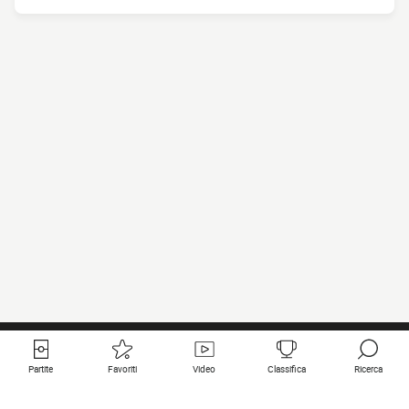
Partite
Favoriti
Video
Classifica
Ricerca
Links utili
Squadre in primo piano