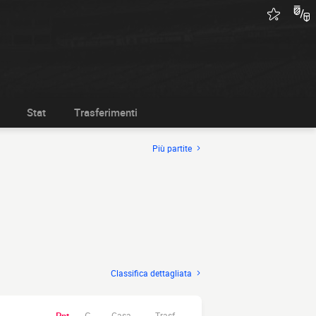
Stat
Trasferimenti
Più partite
Classifica dettagliata
Casa.
Trasf.