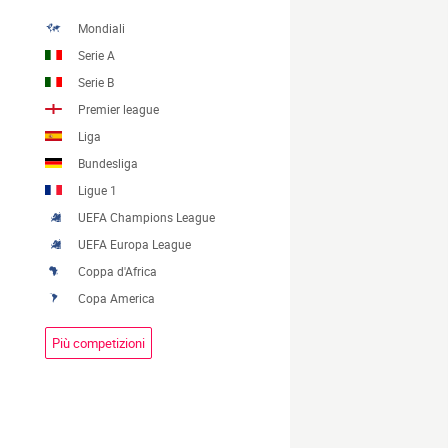
Mondiali
Serie A
Serie B
Premier league
Liga
Bundesliga
Ligue 1
UEFA Champions League
UEFA Europa League
Coppa d'Africa
Copa America
Più competizioni