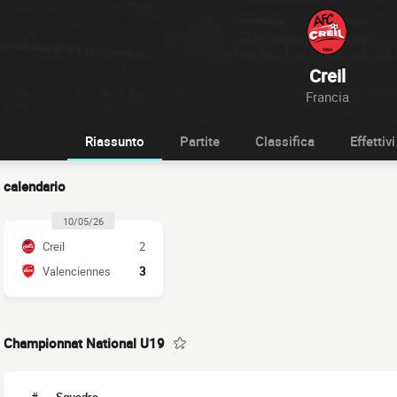
Creil
Francia
Riassunto
Partite
Classifica
Effettivi
calendario
10/05/26
Creil
2
Valenciennes
3
Championnat National U19