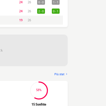
24
26
0 - 0
1 - 1
24
26
2 - 0
0 - 1
19
26
TÀ
Più stat
58%
15 Sonfitte