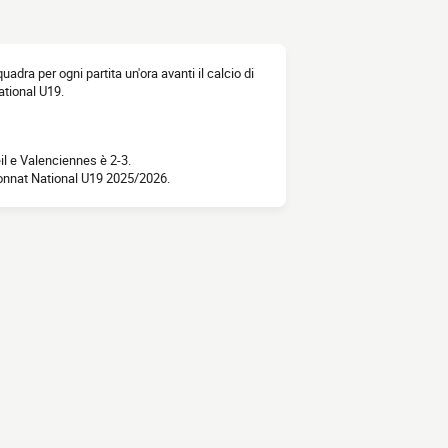
quadra per ogni partita un'ora avanti il calcio di
ational U19.
il e Valenciennes è 2-3.
ionnat National U19 2025/2026.