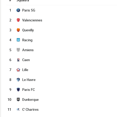
#
Squadra
1
Paris SG
2
Valenciennes
3
Quevilly
4
Racing
5
Amiens
6
Caen
7
Lille
8
Le Havre
9
Paris FC
10
Dunkerque
11
C' Chartres