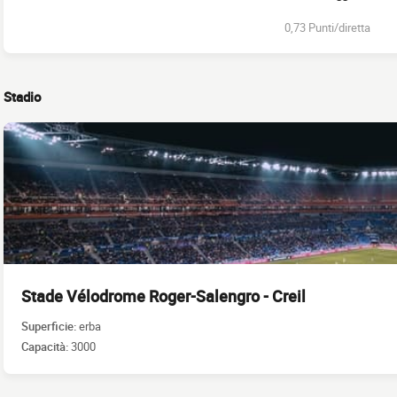
0,73 Punti/diretta
Stadio
Stade Vélodrome Roger-Salengro - Creil
Superficie:
erba
Capacità:
3000