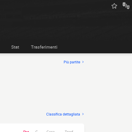
Stat
Trasferimenti
Più partite
Classifica dettagliata
Casa.
Trasf.