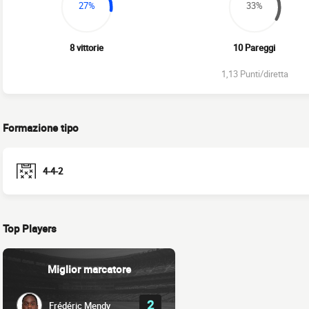
27%
33%
8 vittorie
10 Pareggi
1,13 Punti/diretta
Formazione tipo
4-4-2
Top Players
Miglior marcatore
2
Frédéric Mendy