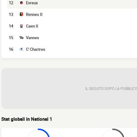
12
Evreux
13
Rennes II
14
Caen II
15
Vannes
16
C' Chartres
IL SEGUITO DOPO LA PUBBLICI
Stat globali in National 1