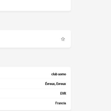
club uomo
Évreux, Evreux
EVR
Francia