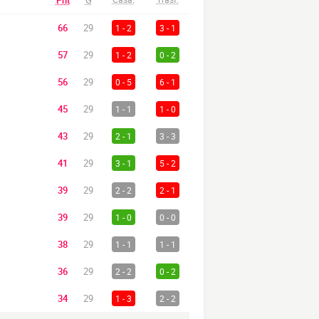
Pnt
G
66
29
1 - 2
3 - 1
57
29
1 - 2
0 - 2
56
29
0 - 5
6 - 1
45
29
1 - 1
1 - 0
43
29
2 - 1
3 - 3
41
29
3 - 1
5 - 2
39
29
2 - 2
2 - 1
39
29
1 - 0
0 - 0
38
29
1 - 1
1 - 1
36
29
2 - 2
0 - 2
34
29
1 - 3
2 - 2