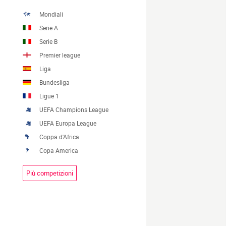
Mondiali
Serie A
Serie B
Premier league
Liga
Bundesliga
Ligue 1
UEFA Champions League
UEFA Europa League
Coppa d'Africa
Copa America
Più competizioni