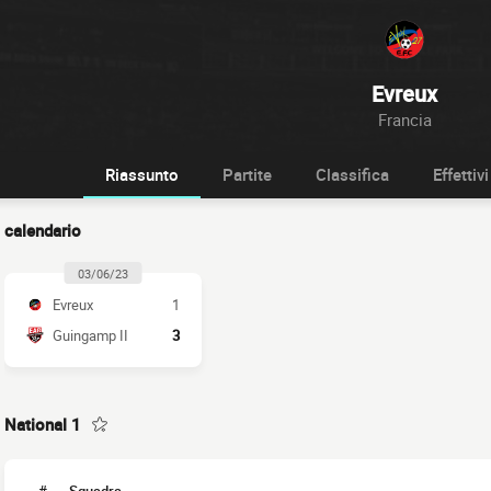
Evreux
Francia
Riassunto
Partite
Classifica
Effettivi
calendario
03/06/23
Evreux
1
Guingamp II
3
National 1