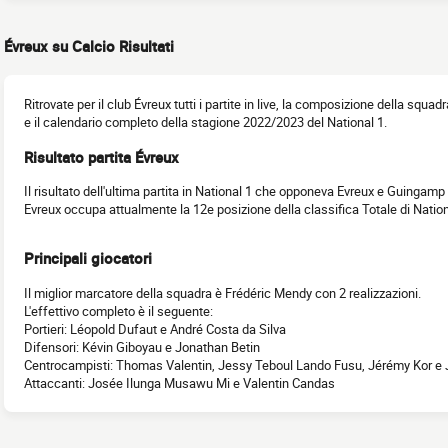
Évreux su Calcio Risultati
Ritrovate per il club Évreux tutti i partite in live, la composizione della squadr
e il calendario completo della stagione 2022/2023 del National 1.
Risultato partita Évreux
Il risultato dell'ultima partita in National 1 che opponeva Evreux e Guingamp I
Evreux occupa attualmente la 12e posizione della classifica Totale di Natio
Principali giocatori
Il miglior marcatore della squadra è Frédéric Mendy con 2 realizzazioni.
L'effettivo completo è il seguente:
Portieri: Léopold Dufaut e André Costa da Silva
Difensori: Kévin Giboyau e Jonathan Betin
Centrocampisti: Thomas Valentin, Jessy Teboul Lando Fusu, Jérémy Kor e
Attaccanti: Josée Ilunga Musawu Mi e Valentin Candas