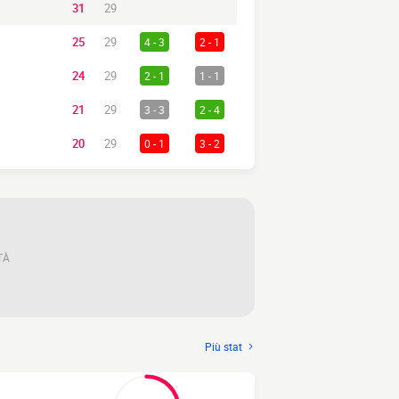
31
29
25
29
4 - 3
2 - 1
24
29
2 - 1
1 - 1
21
29
3 - 3
2 - 4
20
29
0 - 1
3 - 2
TÀ
Più stat