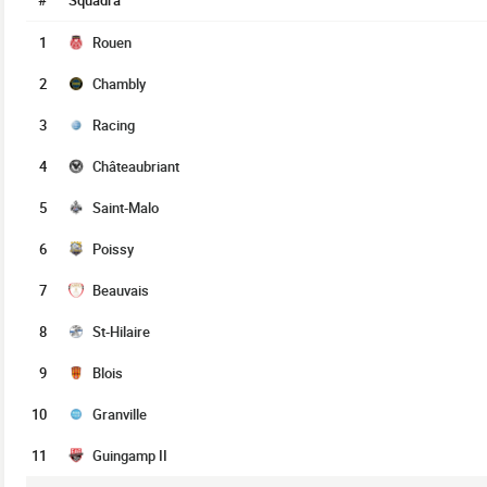
#
Squadra
1
Rouen
2
Chambly
3
Racing
4
Châteaubriant
5
Saint-Malo
6
Poissy
7
Beauvais
8
St-Hilaire
9
Blois
10
Granville
11
Guingamp II