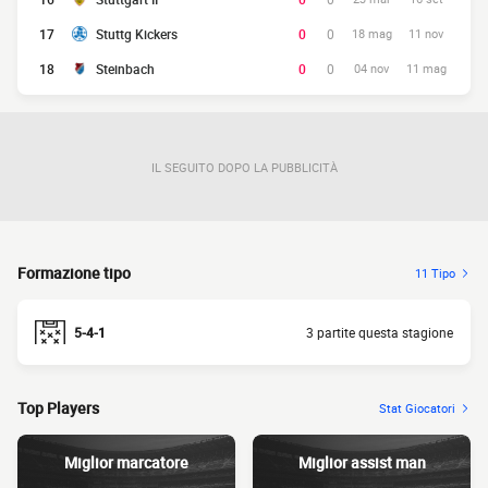
17
Stuttg Kickers
0
0
18 mag
11 nov
18
Steinbach
0
0
04 nov
11 mag
IL SEGUITO DOPO LA PUBBLICITÀ
Formazione tipo
11 Tipo
5-4-1
3 partite questa stagione
Top Players
Stat Giocatori
Miglior marcatore
Miglior assist man