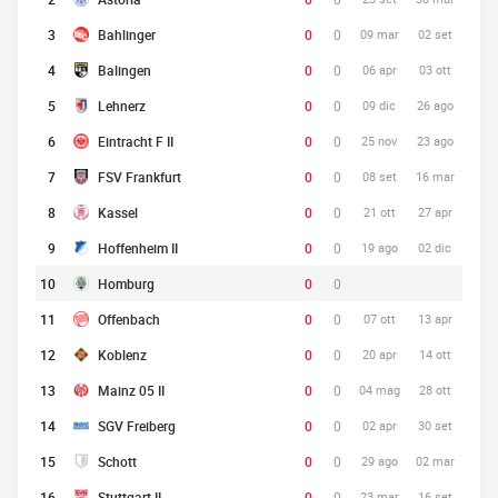
3
Bahlinger
0
0
09 mar
02 set
4
Balingen
0
0
06 apr
03 ott
5
Lehnerz
0
0
09 dic
26 ago
6
Eintracht F II
0
0
25 nov
23 ago
7
FSV Frankfurt
0
0
08 set
16 mar
8
Kassel
0
0
21 ott
27 apr
9
Hoffenheim II
0
0
19 ago
02 dic
10
Homburg
0
0
11
Offenbach
0
0
07 ott
13 apr
12
Koblenz
0
0
20 apr
14 ott
13
Mainz 05 II
0
0
04 mag
28 ott
14
SGV Freiberg
0
0
02 apr
30 set
15
Schott
0
0
29 ago
02 mar
16
Stuttgart II
0
0
23 mar
16 set