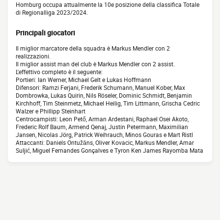
Homburg occupa attualmente la 10e posizione della classifica Totale
di Regionalliga 2023/2024.
Principali giocatori
Il miglior marcatore della squadra è Markus Mendler con 2
realizzazioni.
Il miglior assist man del club è Markus Mendler con 2 assist.
L'effettivo completo è il seguente:
Portieri: Ian Werner, Michael Gelt e Lukas Hoffmann
Difensori: Ramzi Ferjani, Frederik Schumann, Manuel Kober, Max
Dombrowka, Lukas Quirin, Nils Röseler, Dominic Schmidt, Benjamin
Kirchhoff, Tim Steinmetz, Michael Heilig, Tim Littmann, Grischa Cedric
Walzer e Phillipp Steinhart
Centrocampisti: Leon Pető, Arman Ardestani, Raphael Osei Akoto,
Frederic Rolf Baum, Armend Qenaj, Justin Petermann, Maximilian
Jansen, Nicolas Jörg, Patrick Weihrauch, Minos Gouras e Mart Ristl
Attaccanti: Daniels Ontužāns, Oliver Kovacic, Markus Mendler, Amar
Suljić, Miguel Fernandes Gonçalves e Tyron Ken James Rayomba Mata