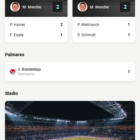
2
2
M. Mendler
M. Mendler
P. Harres
2
P. Weihrauch
1
F. Eisele
1
D. Schmidt
1
Palmares
2. Bundesliga
1
Germania
Stadio