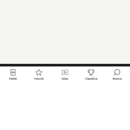
Partite
Favoriti
Video
Classifica
Ricerca
Links utili
Squadre in primo piano
Tutte le partite
PSG
Partita in diretta
Bayern Munich
Ultimi risultati
Real Madrid
Prossime partite
Inter
Partita in streaming
Juventus
Contatto
Manchester City