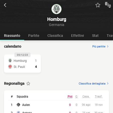
Homburg
Germania
Riassunto
Partite
Classifica
Effettivi
Stat
Tra
calendario
Più partite
05/12/23
Homburg
1
St. Pauli
4
Regionalliga
Classifica dettagliata
#
Squadra
Pnt
G
Casa.
Trasf.
1
Aalen
0
0
06 ago
18 nov
2
Astoria
0
0
23 set
30 mar