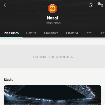
Nasaf
Uzbekistan
Riassunto
Partite
Classifica
Effettivi
Stat
Tra
IL SEGUITO DOPO LA PUBBLICITÀ
Stadio